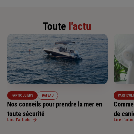
Toute
l'actu
PARTICULIERS
BATEAU
PARTICUL
Nos conseils pour prendre la mer en
Comment
toute sécurité
de cani
Lire l'article
Lire l'artic