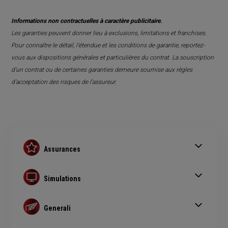
Informations non contractuelles à caractère publicitaire.
Les garanties peuvent donner lieu à exclusions, limitations et franchises.
Pour connaître le détail, l’étendue et les conditions de garantie, reportez-
vous aux dispositions générales et particulières du contrat. La souscription
d’un contrat ou de certaines garanties demeure soumise aux règles
d’acceptation des risques de l’assureur.
Assurances
Assurance auto
Assurance habitation
Simulations
Assurance prêt immobilier
Simulation assurance auto
Complémentaire santé senior
Devis assurance habitation
Generali
Simulation assurance de prêt immobilier
Qui sommes nous ?
Devis assurance chien ou chat