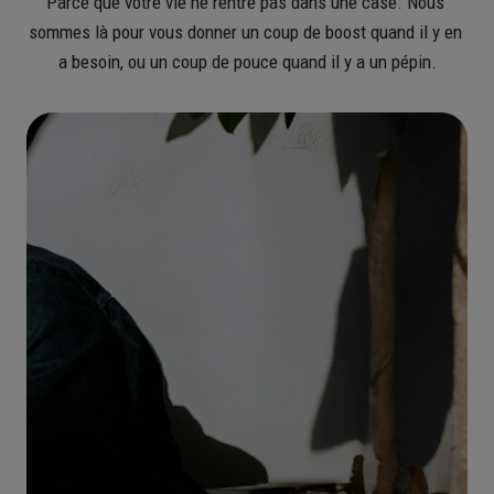
Parce que votre vie ne rentre pas dans une case. Nous 
sommes là pour vous donner un coup de boost quand il y en 
a besoin, ou un coup de pouce quand il y a un pépin.
Nos
offres
retraite
dédiées
aux
Pros
Constituez dès aujourd'hui le
complément de revenu dont vous
aurez besoin demain
Découvrir les PER
pour les Pros