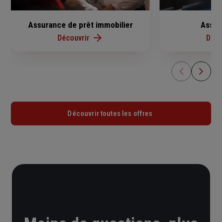
Assurance de prêt immobilier
Assur
Découvrir
Déco
Découvrir toutes les offres