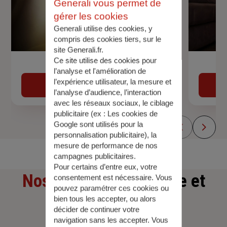
Generali vous permet de
gérer les cookies
Generali utilise des cookies, y
compris des cookies tiers, sur le
site Generali.fr.
Ce site utilise des cookies pour
Devis assurance auto
l’analyse et l'amélioration de
l’expérience utilisateur, la mesure et
Obtenir une estimation
l’analyse d’audience, l’interaction
avec les réseaux sociaux, le ciblage
publicitaire (ex :
Les cookies de
Google sont utilisés pour la
personnalisation publicitaire
), la
mesure de performance de nos
campagnes publicitaires.
Pour certains d’entre eux, votre
Nos offres
d'assurance et
consentement est nécessaire. Vous
pouvez paramétrer ces cookies ou
bien tous les accepter, ou alors
d'épargne
décider de continuer votre
navigation sans les accepter. Vous