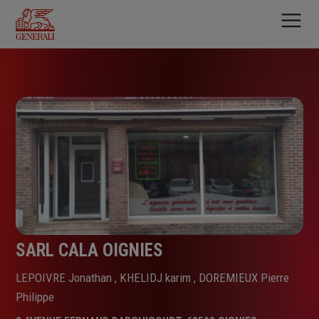
Aller
au
contenu
principal
SARL CALA OIGNIES
LEPOIVRE Jonathan , KHELIDJ karim , DOREMIEUX Pierre
Philippe