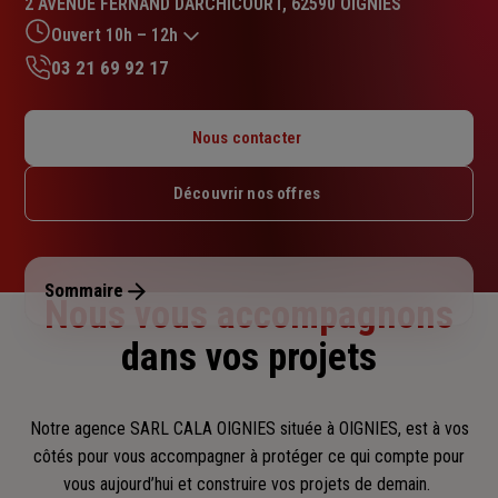
2 AVENUE FERNAND DARCHICOURT, 62590 OIGNIES
Ouvert 10h – 12h
03 21 69 92 17
Lundi : 15h – 18h
Mardi : 10h – 12h / 15h – 18h
Nous contacter
Mercredi : 15h – 18h
Jeudi : 10h – 12h / 15h – 18h
Découvrir nos offres
Vendredi : 10h – 12h / 15h – 18h
Samedi : 10h – 12h
Dimanche : Fermé
Sommaire
Nous vous accompagnons
dans vos projets
Notre agence SARL CALA OIGNIES située à OIGNIES, est à vos
côtés pour vous accompagner
à protéger ce qui compte pour
vous aujourd’hui et construire vos projets de demain.