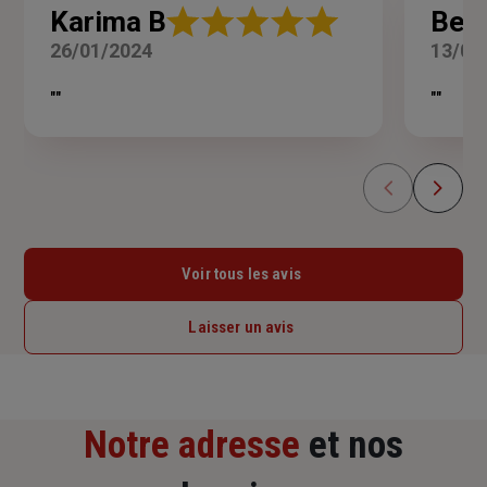
Note
Karima B
Ben
:
:
26/01/2024
13/08
5
sur
s
5
""
""
étoiles
é
Voir tous les avis
Laisser un avis
Notre adresse
et nos