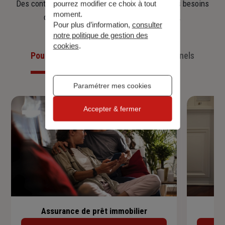
Des contrats clairs et flexibles pour sécuriser vos besoins
pourrez modifier ce choix à tout
moment.
d’aujourd’hui et anticiper ceux de demain.
Pour plus d’information,
consulter
notre politique de gestion des
cookies
.
Pour les particuliers
Pour les professionnels
Paramétrer mes cookies
Accepter & fermer
Assurance de prêt immobilier