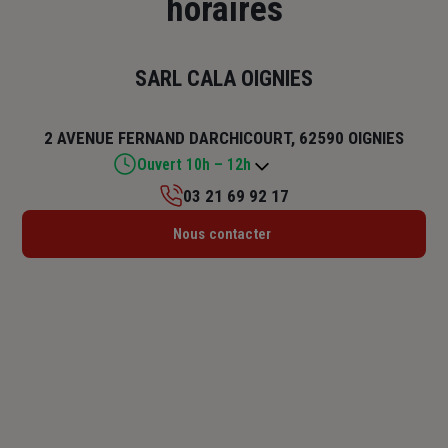
horaires
SARL CALA OIGNIES
2 AVENUE FERNAND DARCHICOURT, 62590 OIGNIES
Ouvert 10h – 12h
03 21 69 92 17
Lundi : 15h – 18h
Nous contacter
Mardi : 10h – 12h / 15h – 18h
Mercredi : 15h – 18h
Jeudi : 10h – 12h / 15h – 18h
Vendredi : 10h – 12h / 15h – 18h
Samedi : 10h – 12h
Dimanche : Fermé