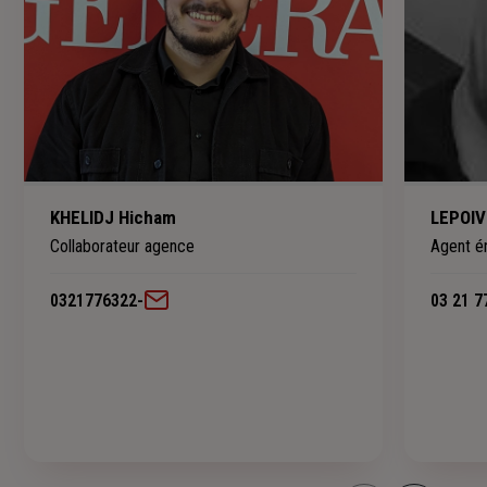
KHELIDJ Hicham
LEPOIV
Collaborateur agence
Agent é
0321776322
-
03 21 7