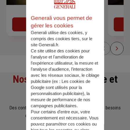
Devis assurance auto
Generali vous permet de
Obtenir une estimation
gérer les cookies
Generali utilise des cookies, y
compris des cookies tiers, sur le
site Generali.fr.
Ce site utilise des cookies pour
l’analyse et l'amélioration de
l’expérience utilisateur, la mesure et
l’analyse d’audience, l’interaction
avec les réseaux sociaux, le ciblage
Nos offres
d'assurance et
publicitaire (ex :
Les cookies de
Google sont utilisés pour la
d'épargne
personnalisation publicitaire
), la
mesure de performance de nos
campagnes publicitaires.
Des contrats clairs et flexibles pour sécuriser vos besoins
Pour certains d’entre eux, votre
d’aujourd’hui et anticiper ceux de demain.
consentement est nécessaire. Vous
pouvez paramétrer ces cookies ou
bien tous les accepter, ou alors