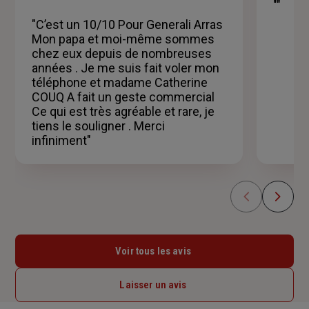
sur
""
5
"C’est un 10/10 Pour Generali Arras
étoiles
Mon papa et moi-même sommes
chez eux depuis de nombreuses
années . Je me suis fait voler mon
téléphone et madame Catherine
COUQ A fait un geste commercial
Ce qui est très agréable et rare, je
tiens le souligner . Merci
infiniment"
Voir tous les avis
Laisser un avis