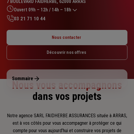
7 BOULEVARD FAIDHERBE, 62000 ARRAS
4.2
sur
Ouvert 09h – 12h / 14h – 18h
5
03 21 71 10 44
étoiles
Lundi : 09h – 12h / 14h – 18h
Mardi : 09h – 12h / 14h – 18h
Nous contacter
Mercredi : 14h – 18h
Jeudi : 09h – 12h / 14h – 18h
Découvrir nos offres
Vendredi : 09h – 12h / 14h – 18h
Samedi : Fermé
Dimanche : Fermé
Sommaire
Nous vous accompagnons
dans vos projets
Notre agence SARL FAIDHERBE ASSURANCES située à ARRAS,
est à vos côtés pour vous accompagner
à protéger ce qui
compte pour vous aujourd’hui et construire vos projets de