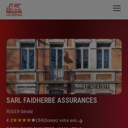
Aller
au
contenu
principal
SARL FAIDHERBE ASSURANCES
ROGER Gérald
Note
4.2
(34)
Donnez votre avis
: