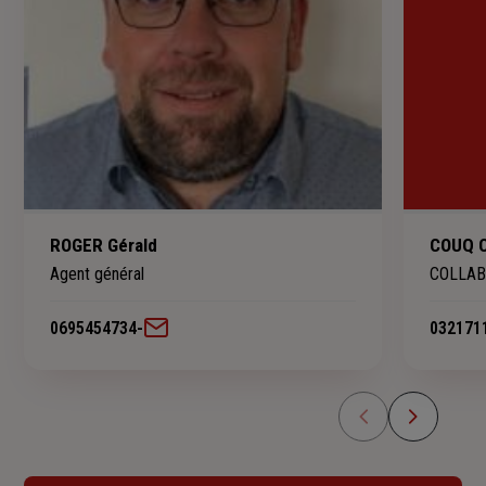
ROGER Gérald
COUQ C
Agent général
COLLAB
0695454734
-
032171