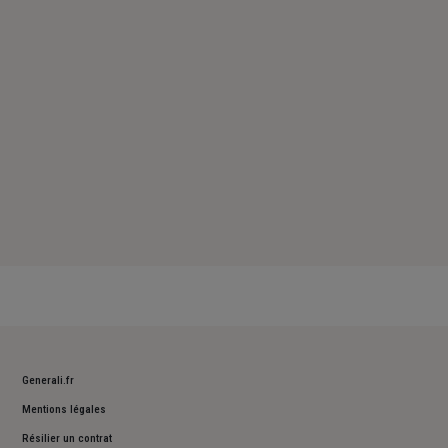
Samedi : Fermé
Dimanche : Fermé
Generali.fr
Mentions légales
Résilier un contrat