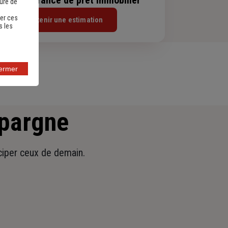
sure de
er ces
Obtenir une estimation
s les
fermer
épargne
iciper ceux de demain.