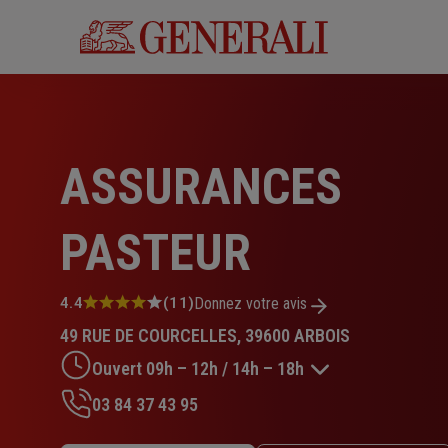
Aller
au
contenu
principal
ASSURANCES
PASTEUR
Note
4.4
(11)
Donnez votre avis
:
49 RUE DE COURCELLES, 39600 ARBOIS
4.4
sur
Ouvert 09h – 12h / 14h – 18h
5
étoiles
03 84 37 43 95
Lundi : Fermé