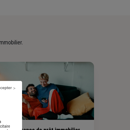
immobilier.
ccepter
a
citaire
evis assurance de prêt immobilier