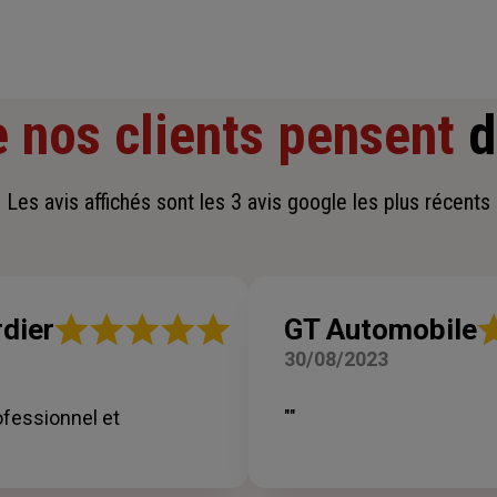
 nos clients pensent
d
Les avis affichés sont les 3 avis google les plus récents
Note
No
dier
GT Automobile
:
:
30/08/2023
5
5
sur
su
5
5
ofessionnel et
""
étoiles
éto