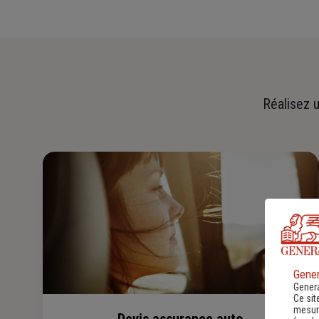
Réalisez u
Gener
Genera
Ce sit
mesure
Devis assurance auto