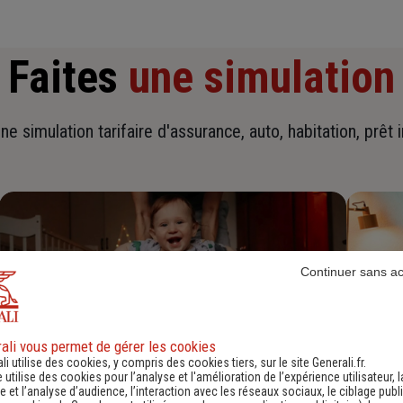
Faites
une simulation
ne simulation tarifaire d'assurance, auto, habitation, prêt 
Continuer sans a
ali vous permet de gérer les cookies
li utilise des cookies, y compris des cookies tiers, sur le site Generali.fr.
e utilise des cookies pour l’analyse et l'amélioration de l’expérience utilisateur, l
 et l’analyse d’audience, l’interaction avec les réseaux sociaux, le ciblage publi
Devis assurance habitation
D