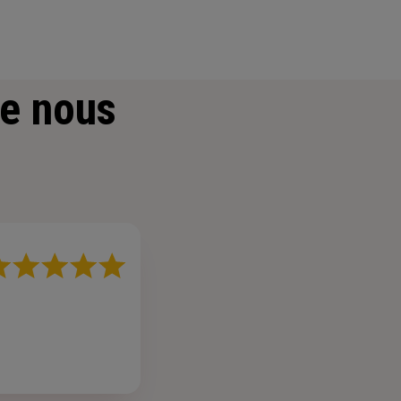
e nous
te
r
iles