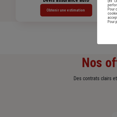
(ex :
L
perfo
Pour c
Obtenir une estimation
cookie
accept
Pour p
Nos of
Des contrats clairs e