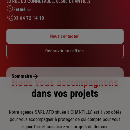
53 RUE DU CONNETABLE, 60500 CHANTILLY
4.7
sur
Fermé
5
03 64 72 14 10
étoiles
Lundi : 09h – 12h / 14h – 18h
Mardi : 09h – 12h / 14h – 18h
Nous contacter
Mercredi : 09h – 12h / 14h – 18h
Jeudi : 09h – 12h / 14h – 18h
Découvrir nos offres
Vendredi : 09h – 12h / 14h – 17h
Samedi : Fermé
Dimanche : Fermé
Sommaire
Nous vous accompagnons
dans vos projets
Notre agence SARL ATD située à CHANTILLY, est à vos côtés
pour vous accompagner
à protéger ce qui compte pour vous
aujourd’hui et construire vos projets de demain.