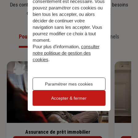
consentement est nécessaire. Vous
Des contrats clairs et flexibles pour sécuriser vos besoins
pouvez paramétrer ces cookies ou
d’aujourd’hui et anticiper ceux de demain.
bien tous les accepter, ou alors
décider de continuer votre
navigation sans les accepter. Vous
pourrez modifier ce choix à tout
Pour les particuliers
Pour les professionnels
moment.
Pour plus d’information,
consulter
notre politique de gestion des
cookies
.
Paramétrer mes cookies
Accepter & fermer
Assurance de prêt immobilier