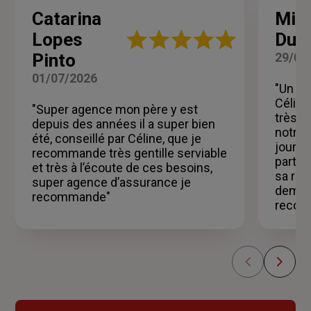
Catarina
Mic
Note
Lopes
Duc
:
Pinto
29/06
5
sur
01/07/2026
5
"Un gr
étoiles
Céline
"Super agence mon père y est
très p
depuis des années il a super bien
notre 
été, conseillé par Céline, que je
jour .
recommande très gentille serviable
partic
et très à l’écoute de ces besoins,
sa réac
super agence d’assurance je
deman
recommande"
recom