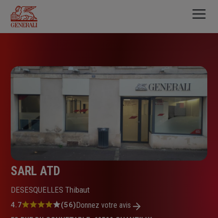
Aller
au
contenu
principal
SARL ATD
DESESQUELLES Thibaut
Note
4.7
(56)
Donnez votre avis
: