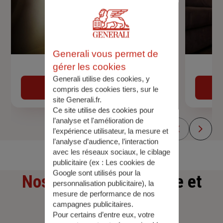
Generali vous permet de
gérer les cookies
Devis assurance auto
Generali utilise des cookies, y
Obtenir une estimation
compris des cookies tiers, sur le
site Generali.fr.
Ce site utilise des cookies pour
l’analyse et l'amélioration de
l’expérience utilisateur, la mesure et
l’analyse d’audience, l’interaction
avec les réseaux sociaux, le ciblage
publicitaire (ex :
Les cookies de
Google sont utilisés pour la
Nos offres
d'assurance et
personnalisation publicitaire
), la
mesure de performance de nos
d'épargne
campagnes publicitaires.
Pour certains d’entre eux, votre