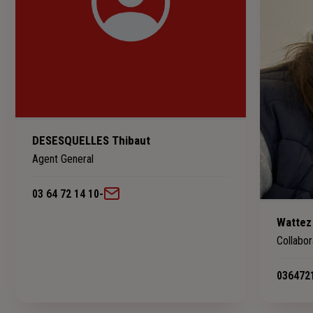
DESESQUELLES Thibaut
Agent General
03 64 72 14 10
-
Wattez
Collabor
036472