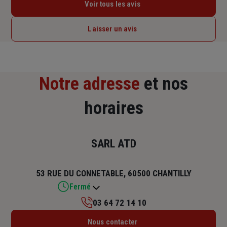
Voir tous les avis
Laisser un avis
Notre adresse
et nos
horaires
SARL ATD
53 RUE DU CONNETABLE, 60500 CHANTILLY
Fermé
03 64 72 14 10
Lundi : 09h – 12h / 14h – 18h
Nous contacter