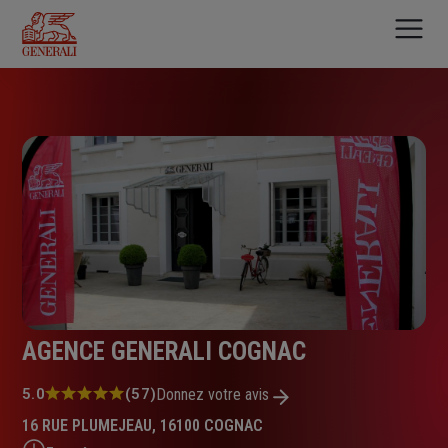
Aller
au
contenu
principal
AGENCE GENERALI COGNAC
Note
5.0
(57)
Donnez votre avis
:
16 RUE PLUMEJEAU, 16100 COGNAC
5.0