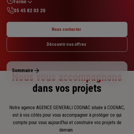
sur
Fermé
5
05 45 82 03 20
étoiles
Lundi : 09h – 17h
Mardi : 09h – 17h
Nous contacter
Mercredi : 09h – 17h
Jeudi : 09h – 17h
Découvrir nos offres
Vendredi : 09h – 17h
Samedi : Fermé
Dimanche : Fermé
Sommaire
Nous vous accompagnons
dans vos projets
Notre agence AGENCE GENERALI COGNAC située à COGNAC,
est à vos côtés pour vous accompagner
à protéger ce qui
compte pour vous aujourd’hui et construire vos projets de
demain.