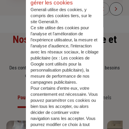
gérer les cookies
Generali utilise des cookies, y
compris des cookies tiers, sur le
site Generali.fr.
Ce site utilise des cookies pour
l’analyse et l'amélioration de
Nos offres
d'assurance et
l’expérience utilisateur, la mesure et
l’analyse d’audience, l’interaction
d'épargne
avec les réseaux sociaux, le ciblage
publicitaire (ex :
Les cookies de
Google sont utilisés pour la
Des contrats clairs et flexibles pour sécuriser vos besoins
personnalisation publicitaire
), la
d’aujourd’hui et anticiper ceux de demain.
mesure de performance de nos
campagnes publicitaires.
Pour certains d’entre eux, votre
consentement est nécessaire. Vous
Pour les particuliers
Pour les professionnels
pouvez paramétrer ces cookies ou
bien tous les accepter, ou alors
décider de continuer votre
navigation sans les accepter. Vous
pourrez modifier ce choix à tout