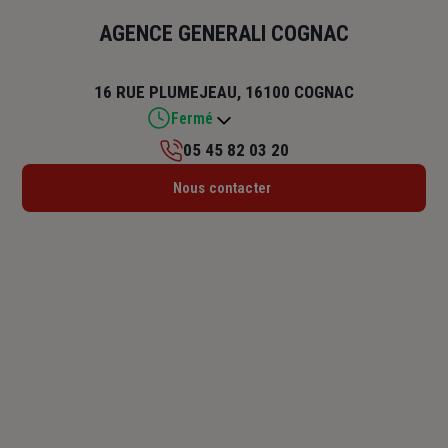
AGENCE GENERALI COGNAC
16 RUE PLUMEJEAU, 16100 COGNAC
Fermé
05 45 82 03 20
Lundi : 09h – 17h
Nous contacter
Mardi : 09h – 17h
Mercredi : 09h – 17h
Jeudi : 09h – 17h
Vendredi : 09h – 17h
Samedi : Fermé
Dimanche : Fermé