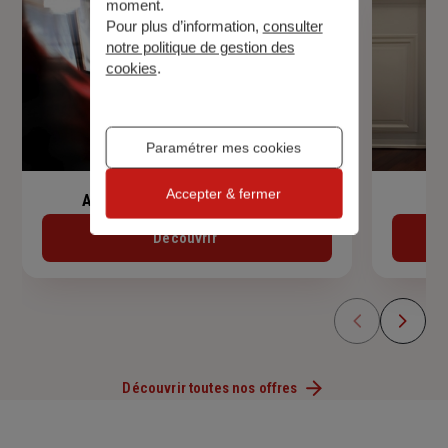
moment.
Pour plus d’information,
consulter
notre politique de gestion des
cookies
.
Paramétrer mes cookies
Accepter & fermer
Assurance de prêt immobilier
Découvrir
Découvrir toutes nos offres