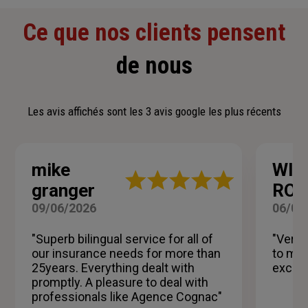
Ce que nos clients pensent
de nous
Les avis affichés sont les 3 avis google les plus récents
mike
WIL
Note
granger
ROG
:
5
09/06/2026
06/06
sur
5
"Superb bilingual service for all of
"Very 
étoiles
our insurance needs for more than
to my 
25years. Everything dealt with
excell
promptly. A pleasure to deal with
professionals like Agence Cognac"