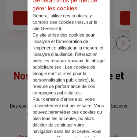
Generali vous permet de
Devis assurance auto
gérer les cookies
Generali utilise des cookies, y
Obtenir une estimation
compris des cookies tiers, sur le
site Generali.fr.
Ce site utilise des cookies pour
l’analyse et l'amélioration de
l’expérience utilisateur, la mesure et
l’analyse d’audience, l’interaction
avec les réseaux sociaux, le ciblage
publicitaire (ex :
Les cookies de
Nos offres
d'assurance et
Google sont utilisés pour la
personnalisation publicitaire
), la
mesure de performance de nos
d'épargne
campagnes publicitaires.
Pour certains d’entre eux, votre
Des contrats clairs et flexibles pour sécuriser vos besoins
consentement est nécessaire. Vous
pouvez paramétrer ces cookies ou
d’aujourd’hui et anticiper ceux de demain.
bien tous les accepter, ou alors
décider de continuer votre
navigation sans les accepter. Vous