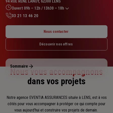
94 RUE RENE LANOY, 62300 LENS
4.8
sur
Ouvert 09h – 12h / 13h30 – 18h
5
03 21 13 46 20
étoiles
Lundi : 09h – 12h / 14h – 18h
Mardi : 09h – 12h / 13h30 – 18h
Nous contacter
Mercredi : 09h – 12h
Jeudi : 09h – 12h / 13h30 – 18h
Découvrir nos offres
Vendredi : 08h30 – 12h / 13h30 – 17h
Samedi : Fermé
Dimanche : Fermé
Sommaire
Nous vous accompagnons
dans vos projets
Notre agence EVENTIA ASSURANCES située à LENS, est à vos
côtés pour vous accompagner
à protéger ce qui compte pour
vous aujourd’hui et construire vos projets de demain.