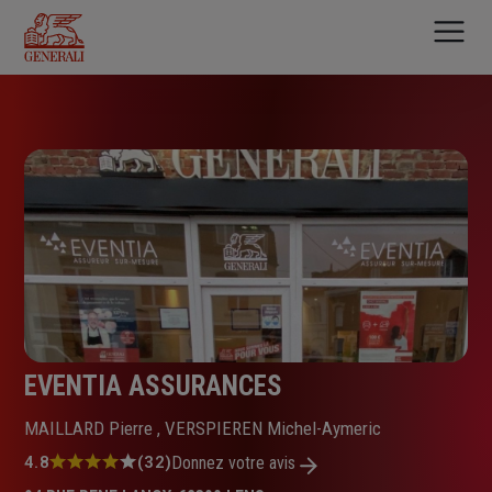
Aller
au
contenu
principal
EVENTIA ASSURANCES
MAILLARD Pierre , VERSPIEREN Michel-Aymeric
Note
4.8
(32)
Donnez votre avis
: