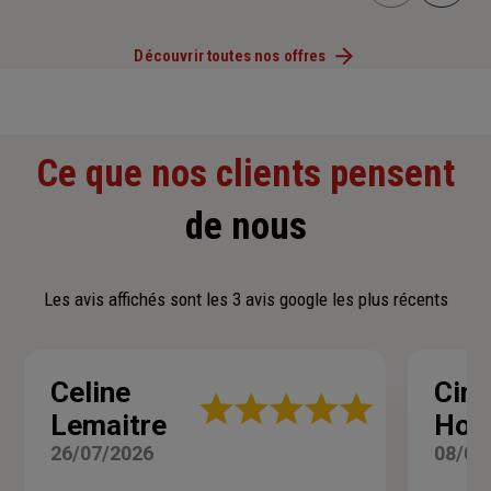
Découvrir toutes nos offres
Ce que nos clients pensent
de nous
Les avis affichés sont les 3 avis google les plus récents
Celine
Cin
Note
Lemaitre
Hop
:
5
26/07/2026
08/06
sur
5