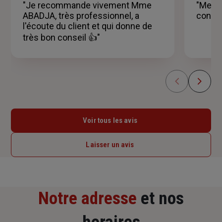
"Je recommande vivement Mme
"Merci
étoiles
ABADJA, très professionnel, a
consei
l'écoute du client et qui donne de
très bon conseil 👍"
Voir tous les avis
Laisser un avis
Notre adresse
et nos