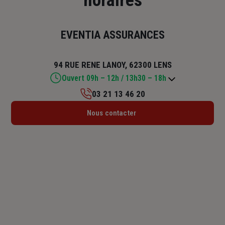
horaires
EVENTIA ASSURANCES
94 RUE RENE LANOY, 62300 LENS
Ouvert 09h – 12h / 13h30 – 18h
03 21 13 46 20
Lundi : 09h – 12h / 14h – 18h
Nous contacter
Mardi : 09h – 12h / 13h30 – 18h
Mercredi : 09h – 12h
Jeudi : 09h – 12h / 13h30 – 18h
Vendredi : 08h30 – 12h / 13h30 – 17h
Samedi : Fermé
Dimanche : Fermé