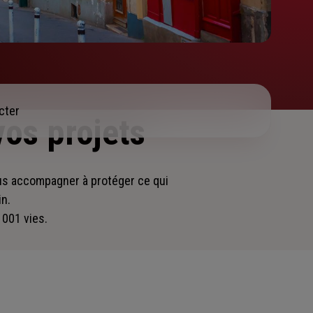
cter
vos projets
vous accompagner
à protéger ce qui
in.
 001 vies.