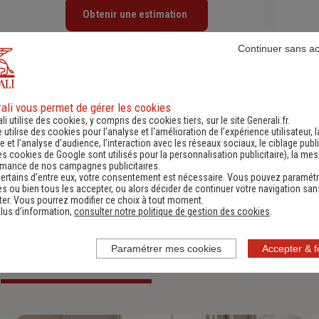
Obtenir une estimation
Continuer sans a
ali vous permet de gérer les cookies
li utilise des cookies, y compris des cookies tiers, sur le site Generali.fr.
e utilise des cookies pour l’analyse et l'amélioration de l’expérience utilisateur, l
fres
d'assurance et d'
 et l’analyse d’audience, l’interaction avec les réseaux sociaux, le ciblage publi
es cookies de Google sont utilisés pour la personnalisation publicitaire
), la me
rmance de nos campagnes publicitaires.
ertains d’entre eux, votre consentement est nécessaire. Vous pouvez paramétr
s ou bien tous les accepter, ou alors décider de continuer votre navigation san
t flexibles pour sécuriser vos besoins d’aujourd’hui et ant
er. Vous pourrez modifier ce choix à tout moment.
lus d’information,
consulter notre politique de gestion des cookies
.
Paramétrer mes cookies
Accepter & 
Pour les particuliers
Pour les professionnels