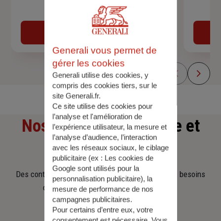
Devis assurance auto
Obtenir une estimation
Generali vous permet de
gérer les cookies
Generali utilise des cookies, y
compris des cookies tiers, sur le
site Generali.fr.
Ce site utilise des cookies pour
l’analyse et l'amélioration de
Nos offres
d'assurance et
l’expérience utilisateur, la mesure et
l’analyse d’audience, l’interaction
d'épargne
avec les réseaux sociaux, le ciblage
publicitaire (ex :
Les cookies de
Google sont utilisés pour la
Des contrats clairs et flexibles pour sécuriser vos besoins
personnalisation publicitaire
), la
d’aujourd’hui et anticiper ceux de demain.
mesure de performance de nos
campagnes publicitaires.
Pour certains d’entre eux, votre
consentement est nécessaire. Vous