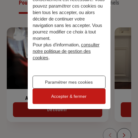
Pour les particuliers
Pour les professionnels
pouvez paramétrer ces cookies ou
bien tous les accepter, ou alors
décider de continuer votre
navigation sans les accepter. Vous
pourrez modifier ce choix à tout
moment.
Pour plus d’information,
consulter
notre politique de gestion des
cookies
.
Paramétrer mes cookies
Accepter & fermer
Assurance de prêt immobilier
Découvrir