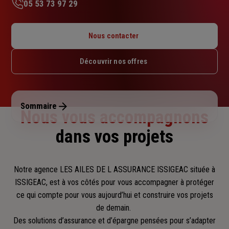
05 53 73 97 29
Lundi : Fermé
Mardi : Fermé
Nous contacter
Mercredi : Fermé
Jeudi : Fermé
Découvrir nos offres
Vendredi : 09h – 12h30 / 14h – 18h
Samedi : Fermé
Dimanche : Fermé
Sommaire
Nous vous accompagnons
dans vos projets
Notre agence LES AILES DE L ASSURANCE ISSIGEAC située à
ISSIGEAC, est à vos côtés pour vous accompagner
à protéger
ce qui compte pour vous aujourd’hui et construire vos projets
de demain.
Des solutions d’assurance et d’épargne pensées pour s’adapter