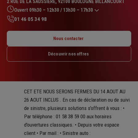
2 RUE DE LA SAUSSIERE, 92100 BOULOGNE BILLANCOURT
4.7
sur
Ouvert 09h30 – 12h30 / 13h30 – 17h30
5
01 46 05 34 98
étoiles
Lundi : 09h30 – 12h30 / 13h30 – 17h30
Mardi : 09h30 – 12h30 / 13h30 – 17h30
Nous contacter
Mercredi : Fermé
Jeudi : 09h30 – 12h30 / 13h30 – 17h30
Découvrir nos offres
Vendredi : 09h30 – 12h30 / 13h30 – 17h30
Samedi : Fermé
Dimanche : Fermé
CET ETE NOUS SERONS FERMES DU 14 AOUT AU
26 AOUT INCLUS . En cas de déclaration ou de suivi
de sinistre, plusieurs solutions s’offrent à vous : •
Par téléphone : 01 58 38 59 00 aux horaires
d'ouvertures classiques. • Depuis votre espace
client • Par mail : • Sinistre auto :