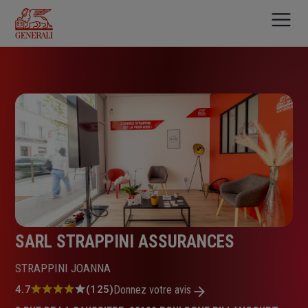
Aller
au
contenu
principal
SARL STRAPPINI ASSURANCES
STRAPPINI JOANNA
Note
4.7
(125)
Donnez votre avis
: