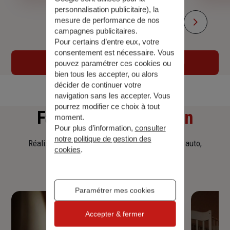
personnalisation publicitaire
), la
mesure de performance de nos
campagnes publicitaires.
Pour certains d’entre eux, votre
consentement est nécessaire. Vous
En savoir plus sur l'agence
pouvez paramétrer ces cookies ou
bien tous les accepter, ou alors
décider de continuer votre
navigation sans les accepter. Vous
pourrez modifier ce choix à tout
Faites
une simulation
moment.
Pour plus d’information,
consulter
notre politique de gestion des
Réalisez une simulation tarifaire d'assurance, auto,
cookies
.
habitation, prêt immobilier.
Paramétrer mes cookies
Accepter & fermer