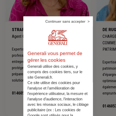
Continuer sans accepter
STRAPPINI JOANNA
DE RU
Agent Général
CHARGE
COMMER
Expertise
: Joanna, spécialiste des assurances
PATRIM
Generali vous permet de
professionnelles, accompagne les
gérer les cookies
entrepreneurs, dirigeants et indépendants pour
Expertis
Generali utilise des cookies, y
protéger leur activité, leurs collaborateurs et
patrimoi
compris des cookies tiers, sur le
préparer l’avenir de leur entreprise avec des
d’épargn
site Generali.fr.
solutions sur mesure.
optimisan
Ce site utilise des cookies pour
égalemen
l’analyse et l'amélioration de
0146053498
-
emprunte
l’expérience utilisateur, la mesure et
l’analyse d’audience, l’interaction
avec les réseaux sociaux, le ciblage
014605
publicitaire (ex :
Les cookies de
Google sont utilisés pour la