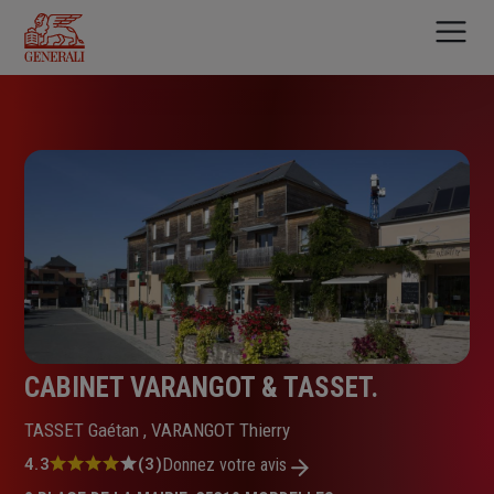
Aller
au
contenu
principal
CABINET VARANGOT & TASSET.
TASSET Gaétan , VARANGOT Thierry
Note
4.3
(3)
Donnez votre avis
: