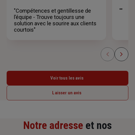
sur
5
"Compétences et gentillesse de
""
étoiles
l’équipe - Trouve toujours une
solution avec le sourire aux clients
courtois"
Voir tous les avis
Laisser un avis
Notre adresse
et nos