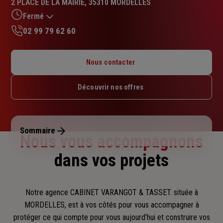
2 PLACE DE LA MAIRIE, 35310 MORDELLES
4.3
sur
Fermé
5
02 99 79 62 60
étoiles
Lundi : 09h – 12h / 14h – 18h
Mardi : 09h – 12h / 14h – 18h
Nous contacter
Mercredi : 14h – 18h
Jeudi : 09h – 12h / 14h – 18h
Découvrir nos offres
Vendredi : 09h – 12h / 14h – 18h
Samedi : Fermé
Dimanche : Fermé
Sommaire
Nous vous accompagnons
dans vos projets
Notre agence CABINET VARANGOT & TASSET. située à
MORDELLES, est à vos côtés pour vous accompagner
à
protéger ce qui compte pour vous aujourd’hui et construire vos