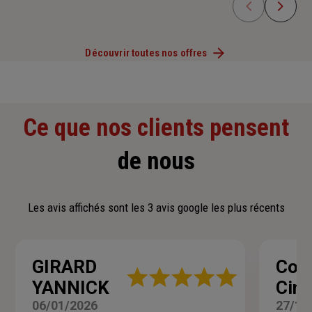
Découvrir toutes nos offres
Ce que nos clients pensent
de nous
Les avis affichés sont les 3 avis google les plus récents
GIRARD
Coc
Note
YANNICK
Cine
:
5
06/01/2026
27/11