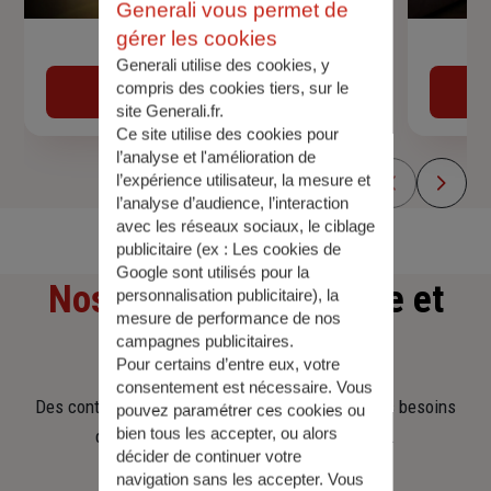
Generali vous permet de
gérer les cookies
Devis assurance auto
Generali utilise des cookies, y
compris des cookies tiers, sur le
Obtenir une estimation
site Generali.fr.
Ce site utilise des cookies pour
l’analyse et l'amélioration de
l’expérience utilisateur, la mesure et
l’analyse d’audience, l’interaction
avec les réseaux sociaux, le ciblage
publicitaire (ex :
Les cookies de
Google sont utilisés pour la
Nos offres
d'assurance et
personnalisation publicitaire
), la
mesure de performance de nos
d'épargne
campagnes publicitaires.
Pour certains d’entre eux, votre
consentement est nécessaire. Vous
Des contrats clairs et flexibles pour sécuriser vos besoins
pouvez paramétrer ces cookies ou
bien tous les accepter, ou alors
d’aujourd’hui et anticiper ceux de demain.
décider de continuer votre
navigation sans les accepter. Vous