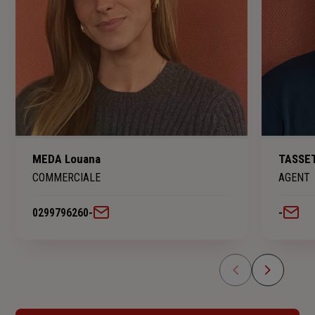
MEDA Louana
TASSET
COMMERCIALE
AGENT
0299796260
-
-