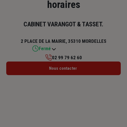
horaires
CABINET VARANGOT & TASSET.
2 PLACE DE LA MAIRIE, 35310 MORDELLES
Fermé
02 99 79 62 60
Lundi : 09h – 12h / 14h – 18h
Nous contacter
Mardi : 09h – 12h / 14h – 18h
Mercredi : 14h – 18h
Jeudi : 09h – 12h / 14h – 18h
Vendredi : 09h – 12h / 14h – 18h
Samedi : Fermé
Dimanche : Fermé