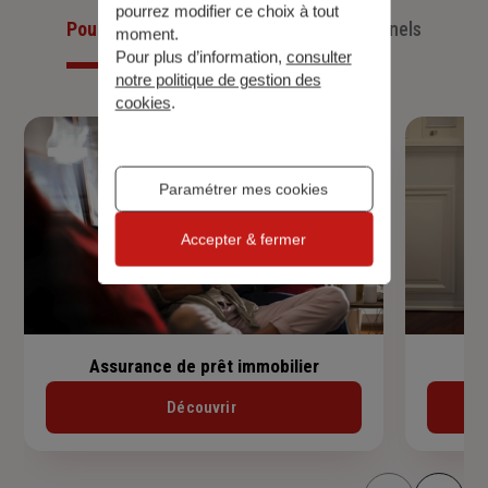
pourrez modifier ce choix à tout
Pour les particuliers
Pour les professionnels
moment.
Pour plus d’information,
consulter
notre politique de gestion des
cookies
.
Paramétrer mes cookies
Accepter & fermer
Assurance de prêt immobilier
Découvrir