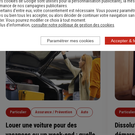
es cookies de Google sont utilisés pour la personnalisation publicitaire
), la me
il peut entraîner des litiges entre le locataire et le
rmance de nos campagnes publicitaires.
propriétaire, notamment au moment de récupérer
ertains d’entre eux, votre consentement est nécessaire. Vous pouvez paramétr
s ou bien tous les accepter, ou alors décider de continuer votre navigation san
Lire l'article
le dépôt de garantie. Voici les 15 erreurs les plus
er. Vous pourrez modifier ce choix à tout moment.
fréquentes à éviter.
lus d’information,
consulter notre politique de gestion des cookies
.
Paramétrer mes cookies
Accepter & 
Particulier
Assurance / Prévention
Auto
Particulie
Louer une voiture pour des
Dissolu
vacances ou un week-end : quelle
démarc