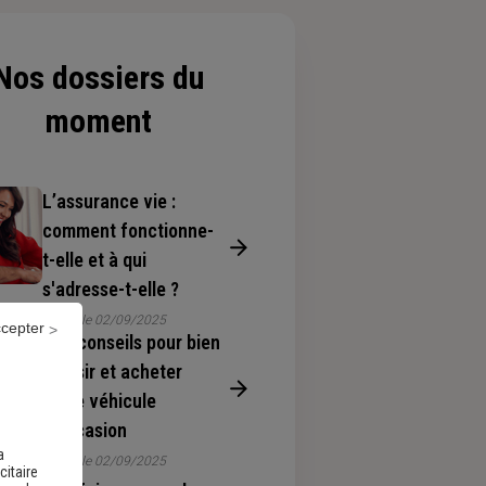
Nos dossiers du
moment
L’assurance vie :
comment fonctionne-
t-elle et à qui
s'adresse-t-elle ?
Publié le 02/09/2025
ccepter
Nos conseils pour bien
choisir et acheter
votre véhicule
d’occasion
a
Publié le 02/09/2025
citaire