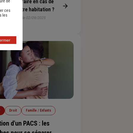
Que faire en cas de
sure de
sinistre habitation ?
er ces
s les
Publié le 02/09/2025
fermer
r
Droit
Famille / Enfants
tion d'un PACS : les
hes pour se séparer