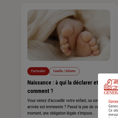
Particulier
Famille / Enfants
Naissance : à qui la déclarer et
comment ?
Vous venez d'accueillir votre enfant, ou son
Gener
Genera
arrivée est imminente ? Passé la joie de ce
Ce sit
moment, une obligation légale s'impose
mesure