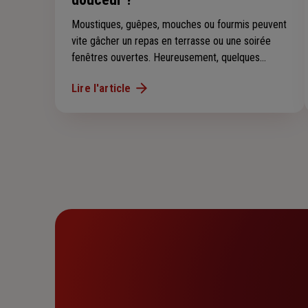
Moustiques, guêpes, mouches ou fourmis peuvent
vite gâcher un repas en terrasse ou une soirée
fenêtres ouvertes. Heureusement, quelques
gestes simples et des solutions naturelles
Lire l'article
permettent de limiter leur présence et de profiter
sereinement de votre été.