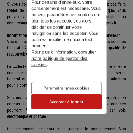
Pour certains d’entre eux, votre
Si vous êtes un consommateur et que vous ne souhaitez pas faire
consentement est nécessaire. Vous
l’objet de prospection commerciale par voie téléphonique, vous
pouvez paramétrer ces cookies ou
pouvez vous inscrire gratuitement sur la liste d’opposition au
bien tous les accepter, ou alors
démarchage téléphonique sur le site internet
www.bloctel.gouv.fr
.
décider de continuer votre
navigation sans les accepter. Vous
Informations relatives au traitement de vos données personnelles :
pourrez modifier ce choix à tout
Vos données à caractère personnel sont recueillies par les sociétés
moment.
Generali (Generali Retraite, Generali Vie, Generali IARD), en qualité de
Pour plus d’information,
consulter
responsables de traitement.
notre politique de gestion des
cookies
.
La collecte de ces données est obligatoire pour faire suite à votre
demande de rappel. Elles pourront être transmises à un conseiller
Generali ou un agent général du réseau Generali, qui vous contactera
pour le compte des sociétés Generali.
Paramétrer mes cookies
Si vous avez consenti à la réception d’offres commerciales en
Accepter & fermer
cochant la case figurant sur le présent formulaire, vos données
pourront faire l’objet de prospection commerciale par voie
électronique et postale.
Ces traitements ont pour base juridique le consentement. Vos