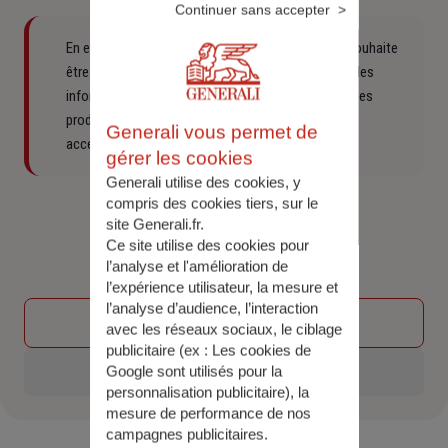
Continuer sans accepter
En envoyant ce formulaire de rappel complété, je souhaite
être appelé par un conseiller Generali pour obtenir des
informations et offres commerciales concernant des
produits d’assurances et produits ou services
Generali vous permet de
accessoires proposées par Generali.
gérer les cookies
Generali utilise des cookies, y
compris des cookies tiers, sur le
Vérification Anti-Robot
site Generali.fr.
Clique ici pour vérifier
Ce site utilise des cookies pour
Friendly
Captcha ⇗
l’analyse et l'amélioration de
l’expérience utilisateur, la mesure et
l’analyse d’audience, l’interaction
Étape précédente
avec les réseaux sociaux, le ciblage
publicitaire (ex :
Les cookies de
Envoyer
Google sont utilisés pour la
personnalisation publicitaire
), la
mesure de performance de nos
campagnes publicitaires.