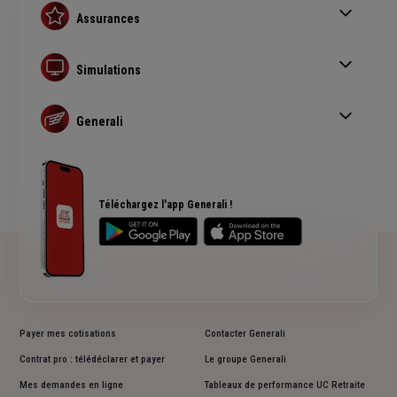
Assurances
Assurance auto
Assurance habitation
Simulations
Assurance prêt immobilier
Simulation assurance auto
Complémentaire santé senior
Devis assurance habitation
Generali
Simulation assurance de prêt immobilier
Qui sommes nous ?
Devis assurance chien ou chat
Rendements fonds euros Generali
Accessibilité sourds et malentendants
Avis clients Generali
Téléchargez l'app Generali !
Payer mes cotisations
Contacter Generali
Contrat pro : télédéclarer et payer
Le groupe Generali
Mes demandes en ligne
Tableaux de performance UC Retraite