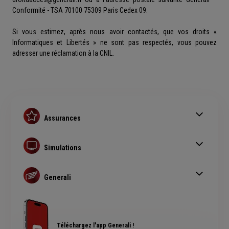
Conformité - TSA 70100 75309 Paris Cedex 09.
Si vous estimez, après nous avoir contactés, que vos droits «
Informatiques et Libertés » ne sont pas respectés, vous pouvez
adresser une réclamation à la CNIL.
Assurances
Assurance auto
Assurance habitation
Simulations
Assurance prêt immobilier
Simulation assurance auto
Complémentaire santé senior
Devis assurance habitation
Generali
Simulation assurance de prêt immobilier
Qui sommes nous ?
Devis assurance chien ou chat
Rendements fonds euros Generali
Accessibilité sourds et malentendants
Avis clients Generali
Téléchargez l'app Generali !