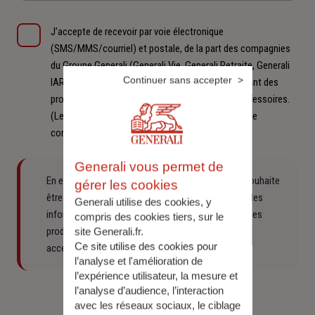
J’accepte de recevoir par voie électronique
(SMS/MMS/courriel) et postale, de la part des compagnies
du Groupe Generali (Generali Vie, Generali Retraite, Generali
Continuer sans accepter
IARD, l’Equité), des offres commerciales concernant des
produits d’assurances et produits ou services accessoires.
(Le fait de ne pas cocher vaut refus, sauf en cas de
consentement préalable).
Generali vous permet de
En envoyant ce formulaire de rappel complété, je souhaite
gérer les cookies
être appelé par un conseiller Generali pour obtenir des
Generali utilise des cookies, y
informations et offres commerciales concernant des
compris des cookies tiers, sur le
produits d’assurances et produits ou services
site Generali.fr.
Ce site utilise des cookies pour
accessoires proposées par Generali.
l’analyse et l'amélioration de
l’expérience utilisateur, la mesure et
l’analyse d’audience, l’interaction
Vérification Anti-Robot
avec les réseaux sociaux, le ciblage
Clique ici pour vérifier