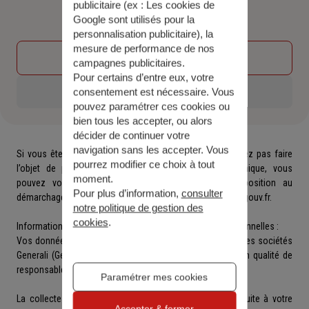
publicitaire (ex :
Les cookies de
Friendly
Captcha ⇗
Google sont utilisés pour la
personnalisation publicitaire
), la
mesure de performance de nos
Étape précédente
campagnes publicitaires.
Pour certains d’entre eux, votre
Envoyer
consentement est nécessaire. Vous
pouvez paramétrer ces cookies ou
bien tous les accepter, ou alors
décider de continuer votre
navigation sans les accepter. Vous
Si vous êtes un consommateur et que vous ne souhaitez pas faire
pourrez modifier ce choix à tout
l’objet de prospection commerciale par voie téléphonique, vous
moment.
pouvez vous inscrire gratuitement sur la liste d’opposition au
Pour plus d’information,
consulter
démarchage téléphonique sur le site internet
www.bloctel.gouv.fr
.
notre politique de gestion des
cookies
.
Informations relatives au traitement de vos données personnelles :
Vos données à caractère personnel sont recueillies par les sociétés
Generali (Generali Retraite, Generali Vie, Generali IARD), en qualité de
responsables de traitement.
Paramétrer mes cookies
La collecte de ces données est obligatoire pour faire suite à votre
Accepter & fermer