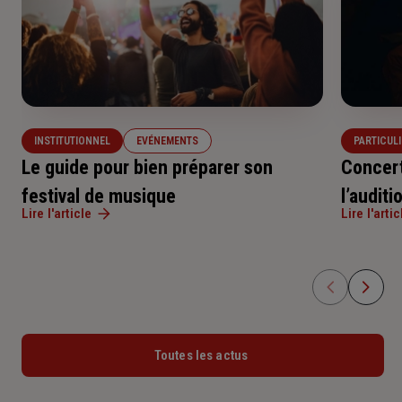
INSTITUTIONNEL
EVÉNEMENTS
PARTICUL
Le guide pour bien préparer son
Concert
festival de musique
l’audit
Lire l'article
Lire l'artic
Toutes les actus