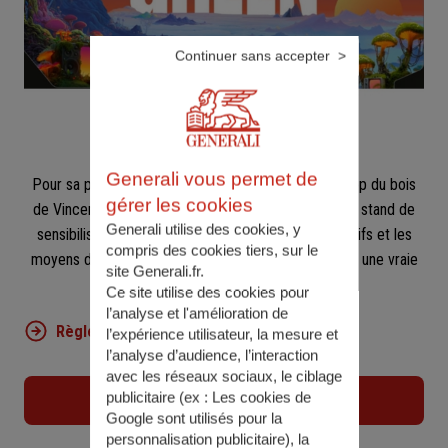
Continuer sans accepter
Generali vous permet de
Pour sa première participation au festival électro-pop du bois
gérer les cookies
de Vincennes, Generali proposera aux festivaliers un stand de
Generali utilise des cookies, y
sensibilisation et de prévention sur les risques auditifs et les
compris des cookies tiers, sur le
moyens de s'en protéger. Et bien sûr des goodies et une vraie
site Generali.fr.
pause détente !
Ce site utilise des cookies pour
l’analyse et l'amélioration de
Règlement Jeu Concours We Love Green
l’expérience utilisateur, la mesure et
l’analyse d’audience, l’interaction
avec les réseaux sociaux, le ciblage
publicitaire (ex :
Les cookies de
Site du festival
Google sont utilisés pour la
personnalisation publicitaire
), la