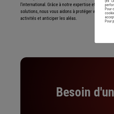
(ex :
L
l’international. Grâce à notre expertise et à une 
perfo
Pour c
solutions, nous vous aidons à protéger vos collabo
cookie
accept
activités et anticiper les aléas.
Pour p
Besoin d'u