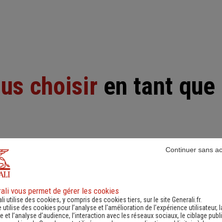
us choisir
en tant que 
et entreprises à chaque étape de leur développement ave
Continuer sans a
proactive.
ali vous permet de gérer les cookies
li utilise des cookies, y compris des cookies tiers, sur le site Generali.fr.
passant par l’assistance,
Notre ambition
: vous pe
e utilise des cookies pour l’analyse et l'amélioration de l’expérience utilisateur, l
 et l’analyse d’audience, l’interaction avec les réseaux sociaux, le ciblage publi
 France comme à
en toute confiance, tout 