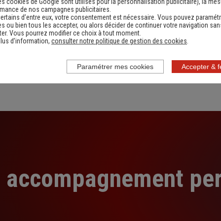
es cookies de Google sont utilisés pour la personnalisation publicitaire
), la me
gamme complète de
et sur mesure en cas de b
rmance de nos campagnes publicitaires.
ertains d’entre eux, votre consentement est nécessaire. Vous pouvez paramétr
rateurs, sécuriser vos
s ou bien tous les accepter, ou alors décider de continuer votre navigation san
er. Vous pourrez modifier ce choix à tout moment.
lus d’information,
consulter notre politique de gestion des cookies
.
Paramétrer mes cookies
Accepter & 
n accompagnement per