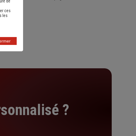
sure de
esoin.
er ces
s les
fermer
sonnalisé ?