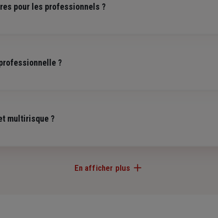
res pour les professionnels ?
elle
appelée aussi RC Pro est requise pour les professions libérales com
i les artisans du bâtiment, les professions du secteur alimentaire. de c
professionnelle ?
pour tout véhicule professionnel.
tre activité permet d'identifier vos besoins en protection. Comparez les
 tenues de mettre en place une
complémentaire santé collective
.
 Un agent Generali peut vous accompagner dans cette démarche pour trou
et multirisque ?
ler gratuitement
.
mages causés aux tiers pendant vos prestations, tandis que la
multiris
o indemnise un client blessé lors d'une intervention, quand la multirisq
En afficher plus
e complètent pour sécuriser votre activité.