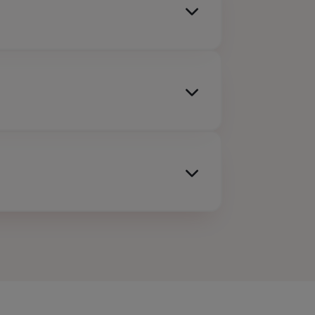
me les avocats, notaires, juristes,
onseils ou du tourisme.
 niveaux de garanties, les plafonds
ver les solutions et formules adaptées à vos
que pro
couvre les sinistres subis par vos
ue rembourse les dégâts sur vos locaux après