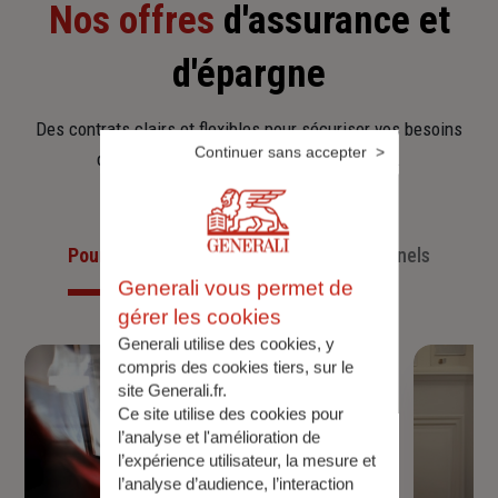
Nos offres
d'assurance et
d'épargne
Des contrats clairs et flexibles pour sécuriser vos besoins
Continuer sans accepter
d’aujourd’hui et anticiper ceux de demain.
Pour les particuliers
Pour les professionnels
Generali vous permet de
gérer les cookies
Generali utilise des cookies, y
compris des cookies tiers, sur le
site Generali.fr.
Ce site utilise des cookies pour
l’analyse et l'amélioration de
l’expérience utilisateur, la mesure et
l’analyse d’audience, l’interaction