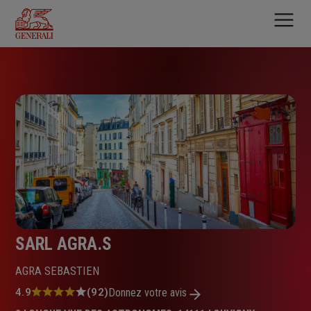
Aller
au
contenu
principal
SARL AGRA.S
AGRA SEBASTIEN
Note
4.9
(92)
Donnez votre avis
: