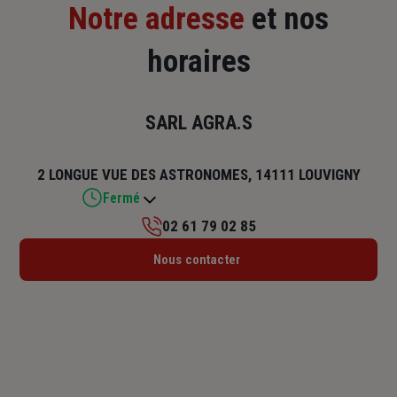
Notre adresse
et nos
horaires
SARL AGRA.S
2 LONGUE VUE DES ASTRONOMES, 14111 LOUVIGNY
Fermé
02 61 79 02 85
Lundi : 09h – 12h30 / 13h30 – 17h30
Nous contacter
Mardi : 09h – 12h30 / 13h30 – 17h30
Mercredi : 09h – 12h30 / 13h30 – 17h30
Jeudi : 09h – 12h30 / 13h30 – 17h30
Vendredi : 09h – 12h30 / 13h30 – 17h
Samedi : Fermé
Dimanche : Fermé