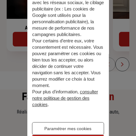
avec les réseaux sociaux, le ciblage
publicitaire (ex :
Les cookies de
Google sont utilisés pour la
personnalisation publicitaire
), la
Assurance de prêt immobilier
mesure de performance de nos
campagnes publicitaires.
Découvrir
Pour certains d’entre eux, votre
consentement est nécessaire. Vous
pouvez paramétrer ces cookies ou
bien tous les accepter, ou alors
décider de continuer votre
navigation sans les accepter. Vous
pourrez modifier ce choix à tout
moment.
Pour plus d’information,
consulter
Faites
une simulation
notre politique de gestion des
cookies
.
Réalisez une simulation tarifaire d'assurance, auto,
habitation, prêt immobilier.
Paramétrer mes cookies