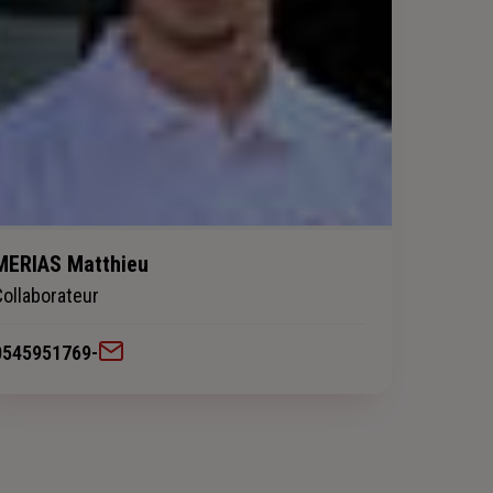
MERIAS Matthieu
Collaborateur
0545951769
-