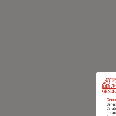
Gener
Genera
Ce sit
mesure