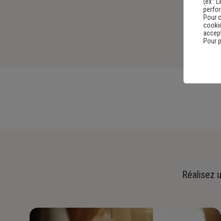
(ex :
L
perfo
Pour c
cookie
accept
Pour p
Réalisez u