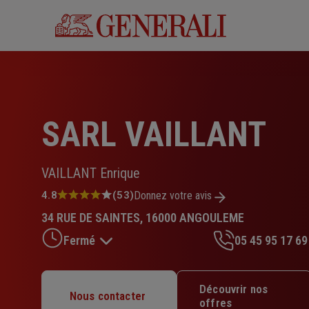
Aller
au
contenu
principal
SARL VAILLANT
VAILLANT Enrique
Note
4.8
(53)
Donnez votre avis
:
34 RUE DE SAINTES, 16000 ANGOULEME
4.8
sur
Fermé
05 45 95 17 69
5
étoiles
Lundi : 14h – 18h
Découvrir nos
Nous contacter
Mardi : 09h – 12h / 14h – 18h
offres