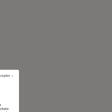
ccepter
a
citaire