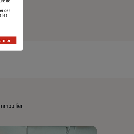
sure de
er ces
s les
fermer
immobilier.