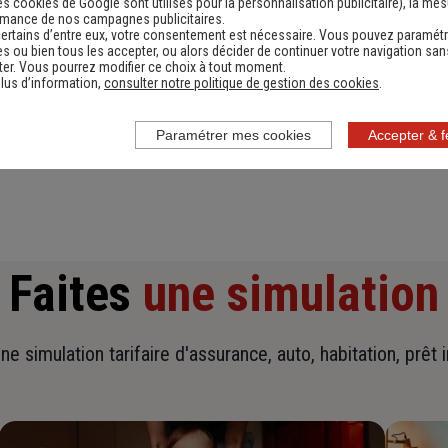
es cookies de Google sont utilisés pour la personnalisation publicitaire
), la me
rmance de nos campagnes publicitaires.
ertains d’entre eux, votre consentement est nécessaire. Vous pouvez paramétr
s ou bien tous les accepter, ou alors décider de continuer votre navigation san
er. Vous pourrez modifier ce choix à tout moment.
lus d’information,
consulter notre politique de gestion des cookies
.
En savoir plus sur l'agence
Paramétrer mes cookies
Accepter & 
Faites
une simulation
ne simulation tarifaire d'assurance, auto, habitation, prêt 