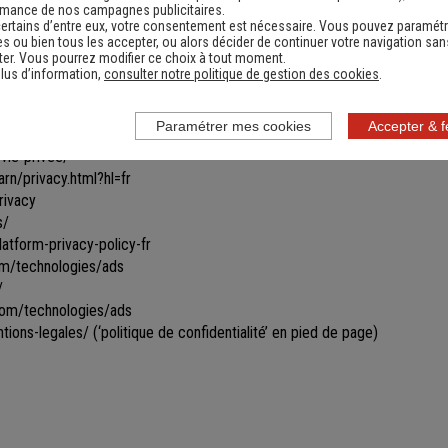
les toutes ou certaines parties du site.
rmance de nos campagnes publicitaires.
ertains d’entre eux, votre consentement est nécessaire. Vous pouvez paramétr
ines informations ne seront remises à jour qu'après s'être reconnecté sur
s ou bien tous les accepter, ou alors décider de continuer votre navigation san
vigation par le biais de cookies gérés par un partenaire. Les données u
er. Vous pourrez modifier ce choix à tout moment.
ficher des bannières personnalisées vous proposant des produits similai
lus d’information,
consulter notre politique de gestion des cookies
.
ir ce type de bannières apparaître et/ou obtenir davantage d’informations
Paramétrer mes cookies
Accepter & 
vie-privee/
rn/privacy.html?hl=fr
rivacy
s/
tform-privacy-policy-fr
com/technologies/ads
/
.com/technologies/ads
tions-legales/
(‘politique de confidentialité’ en pied de page)