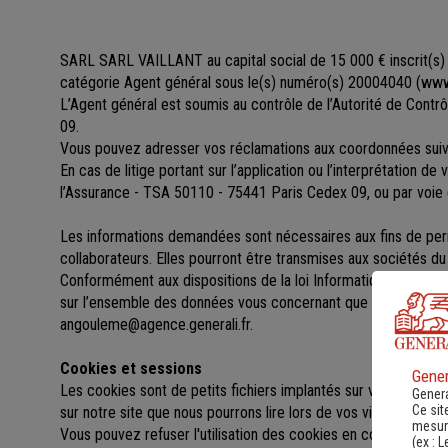
SARL SARL VAILLANT au capital social de 15 000 €
inscrit(s)
catégorie Agent général sous le(s) numéro(s) 20004040
(
www.
L’Agent général est soumis au contrôle de l’Autorité de Cont
09.
Vous pouvez adresser vos réclamations aux coordonnées s
En cas de litige portant sur l’application ou l’interprétation d
l’Assurance - TSA 50110 - 75441 Paris Cedex 09, ou par voie 
Les informations demandées sont nécessaires aux fins de perme
collaborateurs. Elles pourront être transmises aux sociétés 
Conformément aux dispositions de la loi Informatique et libert
sur l’ensemble des données vous concernant que vous pouv
angouleme@agence.generali.fr.
Cookies et sessions
Gener
Les cookies sont de petits fichiers implantés sur votre ordinat
Genera
Ce sit
sur notre site que nous pourrons lire lors de vos visites ultérieu
mesure
Vous pouvez refuser l'utilisation des cookies en configurant l
(ex :
L