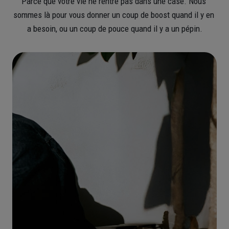
Parce que votre vie ne rentre pas dans une case. Nous 
sommes là pour vous donner un coup de boost quand il y en 
a besoin, ou un coup de pouce quand il y a un pépin.
Nos
offres
retraite
dédiées
aux
Pros
Constituez dès aujourd'hui le
complément de revenu dont vous
aurez besoin demain
Découvrir les PER
pour les Pros