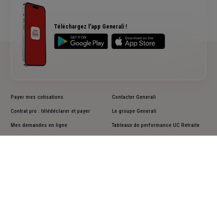
Rendements fonds euros Generali
Accessibilité sourds et malentendants
Avis clients Generali
Téléchargez l'app Generali !
Payer mes cotisations
Contacter Generali
Contrat pro : télédéclarer et payer
Le groupe Generali
Mes demandes en ligne
Tableaux de performance UC Retraite
Résilier un contrat
Informations en matière de durabilité
Lutter contre la déshérence
Documents d'informations clés PRIIPS
Faire une réclamation
Accessibilité : non conforme
Cookies
Mentions légales
Vos données personnelles
Actualiser vos données personnelles
Assistance sourds et malentendants
Plan du site