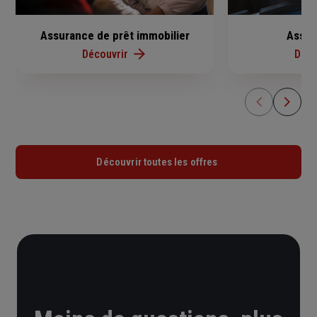
Assurance de prêt immobilier
Assur
Découvrir
Déco
Découvrir toutes les offres