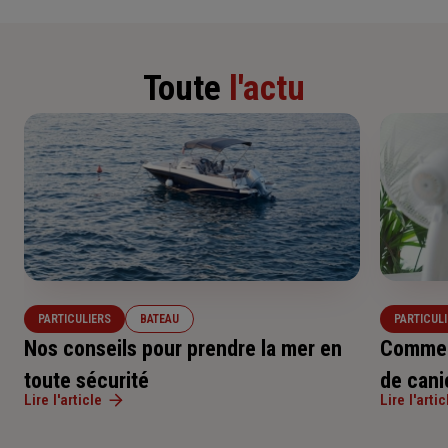
Toute
l'actu
PARTICULIERS
BATEAU
PARTICUL
Nos conseils pour prendre la mer en
Comment
toute sécurité
de cani
Lire l'article
Lire l'artic