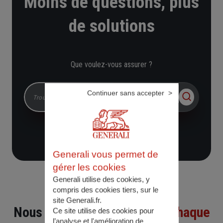
Moins de questions, plus
de solutions
Que voulez-vous assurer ?
Chercher dans le site
Continuer sans accepter
Generali vous permet de
gérer les cookies
Generali utilise des cookies, y
compris des cookies tiers, sur le
site Generali.fr.
Nous vous accompagnons
à chaque
Ce site utilise des cookies pour
l’analyse et l'amélioration de