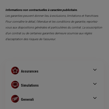
Informations non contractuelles à caractère publicitaire.
Les garanties peuvent donner lieu à exclusions, limitations et franchises.
Pour connaître le détail, l’étendue et les conditions de garantie, reportez-
vous aux dispositions générales et particulières du contrat. La souscription
d’un contrat ou de certaines garanties demeure soumise aux règles
d’acceptation des risques de l’assureur.
Assurances
Assurance auto
Assurance habitation
Simulations
Assurance prêt immobilier
Simulation assurance auto
Complémentaire santé senior
Devis assurance habitation
Generali
Simulation assurance de prêt immobilier
Qui sommes nous ?
Devis assurance chien ou chat