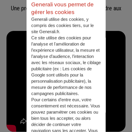
Generali vous permet de
Une protection indispensable pour répondre aux
gérer les cookies
obligations règlementaires
Generali utilise des cookies, y
compris des cookies tiers, sur le
site Generali.fr.
Ce site utilise des cookies pour
l’analyse et l'amélioration de
l’expérience utilisateur, la mesure et
l’analyse d’audience, l’interaction
avec les réseaux sociaux, le ciblage
publicitaire (ex :
Les cookies de
Google sont utilisés pour la
personnalisation publicitaire
), la
mesure de performance de nos
campagnes publicitaires.
Pour certains d’entre eux, votre
consentement est nécessaire. Vous
pouvez paramétrer ces cookies ou
bien tous les accepter, ou alors
décider de continuer votre
navigation sans les accepter. Vous