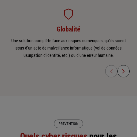
Globalité
Une solution complète face aux risques numériques, qu'ils soient
Un
issus d'un acte de malveillance informatique (vol de données,
usurpation d’identité, etc.) ou d'une
erreur humaine
.
PRÉVENTION
Quels cyber risques
pour les