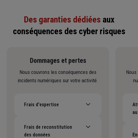
Des garanties dédiées
aux
conséquences des cyber risques
Dommages et pertes
Nous couvrons les conséquences des
Nous 
incidents numériques sur votre activité.
nu
Frais d'expertise
At
Prise en charge des frais engagés
au
pour la résolution de l'incident.
Pr
péc
Frais de reconstitution
par
des données
En