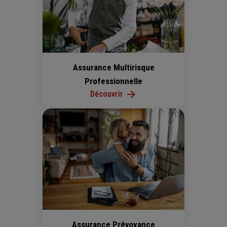
Pourquoi souscrire une assurance
cyber ?
En tant que professionnel, vous n’avez ni les capacités ni
le temps d’assurer à votre entreprise une
protection
Assurance Multirisque
totalement efficace en cas de cyberattaque
. C’est la
Professionnelle
raison pour laquelle en tant qu’assureur, nous proposons
Découvrir
désormais une
couverture spécifique
.
Avec notre offre Generali Protection Numérique conçue
pour les TPE et PME, Generali vous fait bénéficier
d’une
solution complète qui allie assurance,
assistance 24/7 et des services de prévention
(scan
de votre site internet, e-learning, audits de sécurité,
campagne de faux phishing…).
Vous êtes intéressé par notre assurance cyber
?
Contactez-nous
Assurance Prévoyance