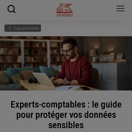
Skip to main content
?
i
Page précédente
Experts-comptables : le guide
pour protéger vos données
sensibles