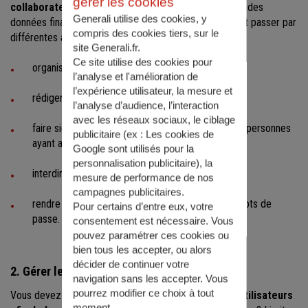
gérer les cookies
collaborateurs des enjeux en matière de sécurité
des
Generali utilise des cookies, y
données financières, fiscales et personnelles. Cela peut passer par
compris des cookies tiers, sur le
différentes actions :
site Generali.fr.
Ce site utilise des cookies pour
organiser des formations ;
l’analyse et l'amélioration de
l’expérience utilisateur, la mesure et
rédiger une charte informatique ;
l’analyse d’audience, l’interaction
avec les réseaux sociaux, le ciblage
faire signer un engagement de confidentialité aux personnes
publicitaire (ex :
Les cookies de
ayant accès aux données les plus sensibles ;
Google sont utilisés pour la
personnalisation publicitaire
), la
interdire les comptes partagés ;
mesure de performance de nos
campagnes publicitaires.
rendre obligatoire la modification régulière des mots de
Pour certains d’entre eux, votre
passe.
consentement est nécessaire. Vous
pouvez paramétrer ces cookies ou
bien tous les accepter, ou alors
décider de continuer votre
2. Gérer les habilitations
navigation sans les accepter. Vous
pourrez modifier ce choix à tout
Vous devez également
authentifier les différents utilisateurs
moment.