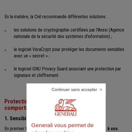
En la matière, la Cnil recommande différentes solutions :
les solutions de cryptographie certifiées par l'Anssi (Agence
nationale de la sécurité des systèmes d'information) ;
le logiciel VeraCrypt pour protéger les documents sensibles
avec un « secret » ;
le logiciel GNU Privacy Guard associant une protection par
signature et chiffrement.
Continuer sans accepter
Protection des données : quels bons
comportements adopter ?
1. Sensibiliser les utilisateurs
Generali vous permet de
En premier lieu, vous devez faire
prendre conscience à vos