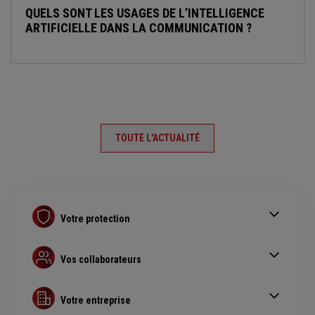
QUELS SONT LES USAGES DE L’INTELLIGENCE
ARTIFICIELLE DANS LA COMMUNICATION ?
TOUTE L'ACTUALITÉ
Votre protection
Contrat Retraite PER
Assurance prévoyance
Vos collaborateurs
Complémentaire santé pro
Complémentaire santé obligatoire
Assurance copropriété
Guide Complémentaire santé collective
Votre entreprise