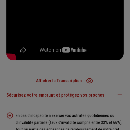
Afficher la Transcription
Sécurisez votre emprunt et protégez vos proches
Transcription
Assurance de prêt immobilier
En cas d’incapacité à exercer vos activités quotidiennes ou
d’invalidité partielle (taux d’invalidité compris entre 33% et 66%),
C'est si simple d'en changer, profitez-en !
tout ou partie des échéances de remboursement de votre prêt