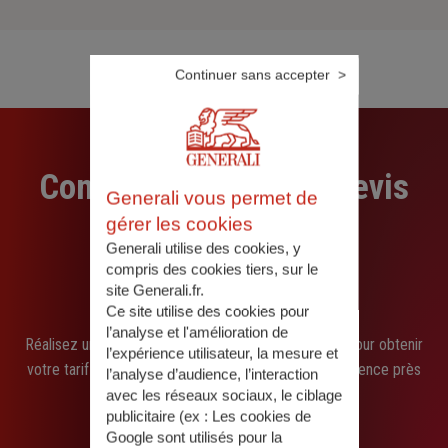
Continuer sans accepter
Comment obtenir un devis
Generali vous permet de
gérer les cookies
assurance de prêt
Generali utilise des cookies, y
compris des cookies tiers, sur le
immobilier ?
site Generali.fr.
Ce site utilise des cookies pour
l’analyse et l'amélioration de
Réalisez une simulation en ligne ou contactez-nous pour obtenir
l’expérience utilisateur, la mesure et
votre tarif personnalisé par téléphone ou dans une agence près
l’analyse d’audience, l’interaction
de chez vous.
avec les réseaux sociaux, le ciblage
publicitaire (ex :
Les cookies de
Google sont utilisés pour la