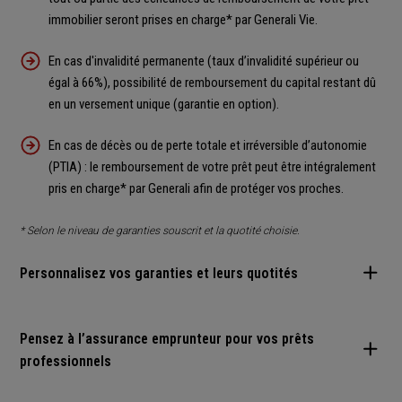
1
Jusqu'à 30 000 € d'économies
en changeant d'assurance
immobilier seront prises en charge* par Generali Vie.
emprunteur.
Changez librement à tout moment : c'est sans frais de
En cas d'invalidité permanente (taux d’invalidité supérieur ou
transfert et on s'occupe de tout !
égal à 66%), possibilité de remboursement du capital restant dû
en un versement unique (garantie en option).
Bonus : Pour tout contrat d'assurance emprunteur souscrit,
2
jusqu'à - 25%
sur votre future assurance habitation
En cas de décès ou de perte totale et irréversible d’autonomie
Generali*.
(PTIA) : le remboursement de votre prêt peut être intégralement
Generali, assurer votre crédit, votre habitation, votre famille,
pris en charge* par Generali afin de protéger vos proches.
vos vies.
Obtenez une estimation.
* Selon le niveau de garanties souscrit et la quotité choisie.
.
Personnalisez vos garanties et leurs quotités
Informations non-contractuelles à caractère
publicitaire.
Les garanties peuvent donner lieu à exclusions,
limitations et franchises. Pour connaître le détail,
Vous pouvez moduler vos quotités pour les garanties
Pensez à l’assurance emprunteur pour vos prêts
l’étendue et les conditions de garantie, reportez-vous
décès/PTIA et Incapacité/Invalidité.
aux dispositions générales et particulières du contrat.
professionnels
La souscription d’un contrat ou de certaines garanties
demeure soumise aux règles d’acceptation des risques
La franchise pathologies dorsales et psychiques accessible à