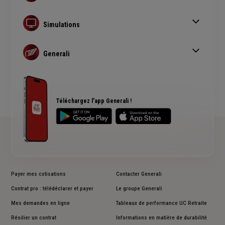
Vice caché : infiltration d'eau
Durée maximale d'un prêt immobilier
Simulations
Acheter un bien immobilier à l'étranger
Devis assurance prêt immobilier
Changer d'assurance emprunteur
Devis assurance habitation
Generali
Simulation assurance auto
Actualité Habitation / Immobilier
Devis assurance bateau
Assurance Emprunteur
FAQ Assurance de prêt
Plan du site
Téléchargez l'app Generali !
Payer mes cotisations
Contacter Generali
Contrat pro : télédéclarer et payer
Le groupe Generali
Mes demandes en ligne
Tableaux de performance UC Retraite
Résilier un contrat
Informations en matière de durabilité