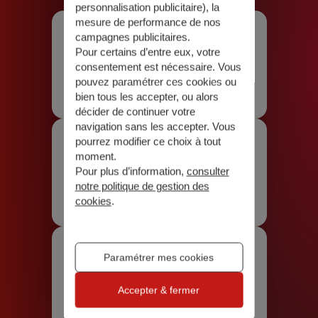
personnalisation publicitaire
), la
mesure de performance de nos
campagnes publicitaires.
Pour certains d’entre eux, votre
consentement est nécessaire. Vous
Estimation express
pouvez paramétrer ces cookies ou
Obtenez un tarif en 2 minutes
bien tous les accepter, ou alors
décider de continuer votre
navigation sans les accepter. Vous
pourrez modifier ce choix à tout
moment.
Pour plus d’information,
consulter
Par téléphone
notre politique de gestion des
Faites-vous rappeler gratuitement
cookies
.
Paramétrer mes cookies
En agence
Accepter & fermer
Trouvez une agence près de chez vous