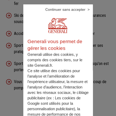
fer
Continuer sans accepter
Ski de fond, randonnée en raquettes : quelles assurances
souscrire ?
Accidents de ski : bien se préparer pour les éviter
Generali vous permet de
Sports d'hiver: savoir ce qui est polluant et adapter ses
gérer les cookies
pratiques
Generali utilise des cookies, y
compris des cookies tiers, sur le
Sport adapté et handisport : où faire du sport lorsqu'on est
site Generali.fr.
porteur d'un handicap ?
Ce site utilise des cookies pour
l’analyse et l'amélioration de
Vous faites du sport le midi ? Comment éviter le coup de
l’expérience utilisateur, la mesure et
l’analyse d’audience, l’interaction
pompe de retour au travail
avec les réseaux sociaux, le ciblage
publicitaire (ex :
Les cookies de
Google sont utilisés pour la
personnalisation publicitaire
), la
mesure de performance de nos