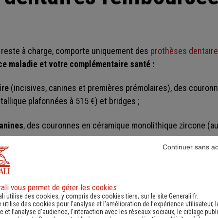
s reste à charge, comporte uniquement des
prothèses dentair
e maladie et votre complémentaire santé :
ire
(incisives, canines et premières prémolaires), des couron
llique plafonnées à 515 €) et bridges ;
canines
, des couronnes en céramique monolithique zircone (a
Continuer sans a
 des couronnes métalliques (limitées à un prix de 298,70 €).
les
prothèses dentaires amovibles
(dentiers à base de résine
ali vous permet de gérer les cookies
li utilise des cookies, y compris des cookies tiers, sur le site Generali.fr.
e utilise des cookies pour l’analyse et l'amélioration de l’expérience utilisateur, l
 et l’analyse d’audience, l’interaction avec les réseaux sociaux, le ciblage publi