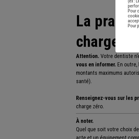
(ex :
L
perfo
Pour c
La pratiq
cookie
accept
Pour p
charge es
Attention.
Votre dentiste n’
vous en informer.
En outre, 
montants maximums autorisé
santé).
Renseignez-vous sur les pr
charge zéro.
À noter.
Quel que soit votre choix d
acte et un équipement compr