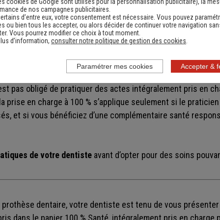
es cookies de Google sont utilisés pour la personnalisation publicitaire
), la me
rmance de nos campagnes publicitaires.
ertains d’entre eux, votre consentement est nécessaire. Vous pouvez paramétr
ue des actes 100 % pris
s ou bien tous les accepter, ou alors décider de continuer votre navigation san
er. Vous pourrez modifier ce choix à tout moment.
lus d’information,
consulter notre politique de gestion des cookies
.
t-elle systématique ?
Paramétrer mes cookies
Accepter & 
est pas obligé de pratiquer des actes intégralement pris en ch
la prise en charge à 100 % s’applique seulement si le praticie
s, et si vous bénéficiez d’une complémentaire santé responsa
atiques de votre dentiste
avant d’opter pour des soins pouvan
e prothèse dentaire, votre dentiste est tenu de vous présente
is dans le panier 100 % Santé, intégralement pris en charge p