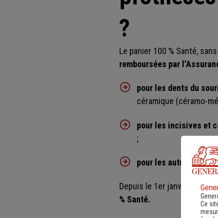
?
Le panier 100 % Santé, san
remboursées par l’Assuranc
pour les dents du sour
céramique (céramo-méta
pour les incisives et 
;
pour les autres dents
,
Depuis le 1er janvier 2021, 
Gener
Genera
% Santé.
Ce sit
mesure