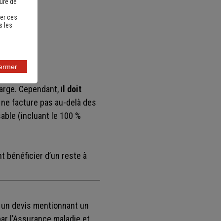
sure de
er ces
 en
s les
fermer
arge. Cependant, i
l doit
n ne facture pas au-delà des
ble (incluant le 100 %
t bénéficier d’un reste à
r un devis mentionnant un
ar l’Assurance maladie et