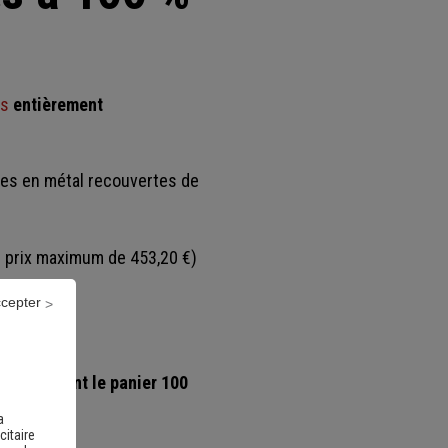
es
entièrement
nes en métal recouvertes de
u prix maximum de 453,20 €)
ccepter
)
complètent le panier 100
a
citaire