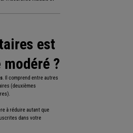
aires est
e modéré ?
és
. Il comprend entre autres
aires (deuxièmes
res).
re à réduire autant que
uscrites dans votre