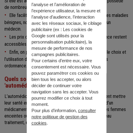
Si elle est autant appréciée, c’est que l’automédication possède
l’analyse et l'amélioration de
de nombreux avantages.
l’expérience utilisateur, la mesure et
Elle facilite l’accès à une solution rapide pour guérir les maladies
l’analyse d’audience, l’interaction
bénignes, notamment lorsqu’il est difficile de consulter un
avec les réseaux sociaux, le ciblage
médecin.
publicitaire (ex :
Les cookies de
Google sont utilisés pour la
Les prix des produits de santé vendus sans ordonnance restent
personnalisation publicitaire
), la
accessibles.
mesure de performance de nos
Enfin, on peut demander conseil au pharmacien pour le choix et
campagnes publicitaires.
l’utilisation d’un médicament ou d’un produit délivré sans
Pour certains d’entre eux, votre
ordonnance.
consentement est nécessaire. Vous
pouvez paramétrer ces cookies ou
Quels sont les risques et dangers de l
bien tous les accepter, ou alors
'automédication ?
décider de continuer votre
navigation sans les accepter. Vous
L’automédication a aussi ses limites : les patients peuvent mettre
pourrez modifier ce choix à tout
leur santé en danger à cause de la mauvaise utilisation d’un
moment.
médicament. Sans oublier les contre-indications pour les femmes
Pour plus d’information,
consulter
enceintes ou allaitantes, les personnes suivant un nouveau
notre politique de gestion des
traitement, etc.
cookies
.