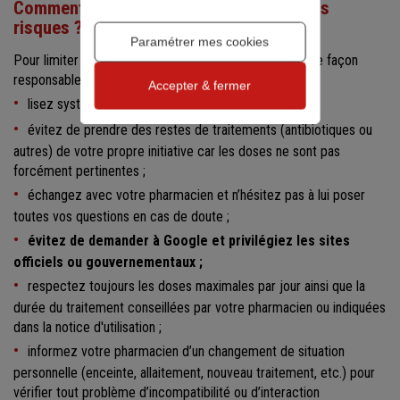
Comment pratiquer l’automédication sans
risques ?
Paramétrer mes cookies
Pour limiter les risques et pratiquer l’automédication de façon
responsable :
Accepter & fermer
lisez systématiquement la notice ;
évitez de prendre des restes de traitements (antibiotiques ou
autres) de votre propre initiative car les doses ne sont pas
forcément pertinentes ;
échangez avec votre pharmacien et n’hésitez pas à lui poser
toutes vos questions en cas de doute ;
évitez de demander à Google et privilégiez les sites
officiels ou gouvernementaux ;
respectez toujours les doses maximales par jour ainsi que la
durée du traitement conseillées par votre pharmacien ou indiquées
dans la notice d'utilisation ;
informez votre pharmacien d’un changement de situation
personnelle (enceinte, allaitement, nouveau traitement, etc.) pour
vérifier tout problème d’incompatibilité ou d’interaction