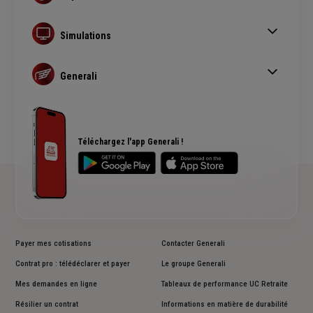
Tout savoir sur la dépendance
Coût de la dépendance
Simulations
Anticiper la dépendance
Devis assurance chien ou chat
Perte de mémoire : quand s'inquiéter ?
Devis assurance bateau
Generali
Devis assurance habitation
Actualité Famille
Devis assurance prêt immobilier
Assurance dépendance
Téléassistance
Plan du site
Téléchargez l'app Generali !
Payer mes cotisations
Contacter Generali
Contrat pro : télédéclarer et payer
Le groupe Generali
Mes demandes en ligne
Tableaux de performance UC Retraite
Résilier un contrat
Informations en matière de durabilité