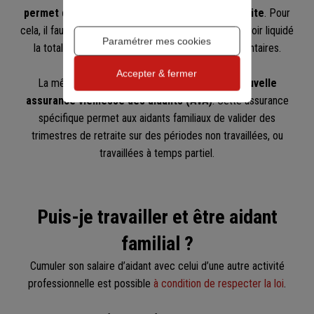
permet d’acquérir de nouveaux droits à la retraite
. Pour
cela, il faut bénéficier d’une
retraite
à taux plein et avoir liquidé
Paramétrer mes cookies
la totalité de ses pensions, de base et complémentaires.
Accepter & fermer
La même réforme introduit depuis 2023
une nouvelle
assurance vieillesse des aidants (AVA)
. Cette assurance
spécifique permet aux aidants familiaux de valider des
trimestres de retraite sur des périodes non travaillées, ou
travaillées à temps partiel.
Puis-je travailler et être aidant
familial ?
Cumuler son salaire d’aidant avec celui d’une autre activité
professionnelle est possible
à condition de respecter la loi
.