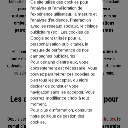
familial est soumise à certaines obligations afin que son aidant
Ce site utilise des cookies pour
l’analyse et l'amélioration de
puisse bénéficier d’un bulletin de salaire.
Elle devra
l’expérience utilisateur, la mesure et
notamment établir un contrat de travail, déclarer son
l’analyse d’audience, l’interaction
embauche auprès de l’Urssaf, payer les cotisations
avec les réseaux sociaux, le ciblage
patronales et salariales et répondre à différentes
publicitaire (ex :
Les cookies de
obligations salariales.
Google sont utilisés pour la
personnalisation publicitaire
), la
mesure de performance de nos
Pour simplifier ses démarches, elle pourra les
effectuer à
campagnes publicitaires.
l’aide du
Cesu déclaratif
: ce service calcule et prélève les
Pour certains d’entre eux, votre
cotisations sociales nécessaires et l’impôt à la source et envoie
consentement est nécessaire. Vous
au salarié un document faisant office de bulletin de paie.
pouvez paramétrer ces cookies ou
bien tous les accepter, ou alors
décider de continuer votre
navigation sans les accepter. Vous
Les droits de l'aidant familial pour
pourrez modifier ce choix à tout
moment.
la retraite
Pour plus d’information,
consulter
notre politique de gestion des
Depuis septembre 2023 et la
dernière réforme des retraites,
le
cookies
.
cumul d’un emploi d’aidant familial salarié avec la retraite