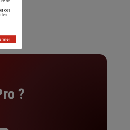
sure de
er ces
s les
fermer
ro ?