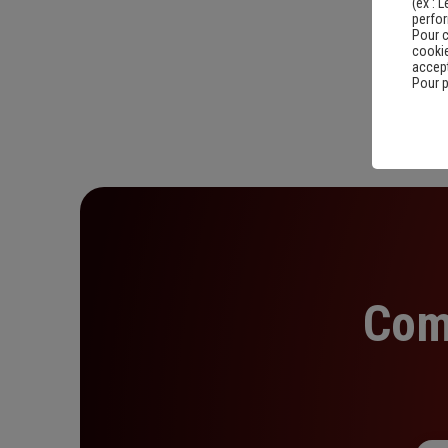
(ex :
L
perfo
Pour c
cookie
accept
Pour p
Com