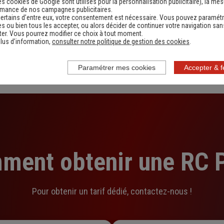
es cookies de Google sont utilisés pour la personnalisation publicitaire
), la me
rmance de nos campagnes publicitaires.
Contacter un conseiller
ertains d’entre eux, votre consentement est nécessaire. Vous pouvez paramétr
s ou bien tous les accepter, ou alors décider de continuer votre navigation san
er. Vous pourrez modifier ce choix à tout moment.
lus d’information,
consulter notre politique de gestion des cookies
.
Paramétrer mes cookies
Accepter & 
ment obtenir une RC P
Pour obtenir un tarif dédié, contactez-nous !