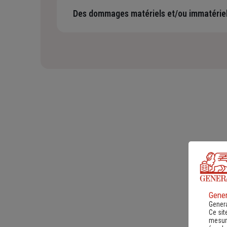
Des dommages matériels et/ou immatérie
Ces dommages peuvent être causés par vous-même, v
matériel, votre bâtiment, etc.
Gener
Genera
Ce sit
mesure