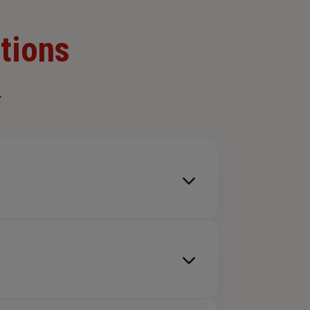
tions
.
e, du fait de l’exercice de l’activité
ires
, elle est par ailleurs
recommandée