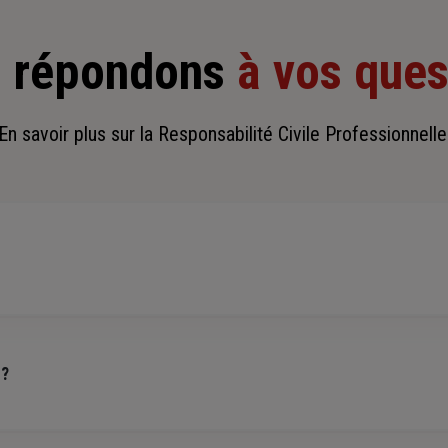
 répondons
à vos ques
En savoir plus sur la Responsabilité Civile Professionnelle
ne assurance qui couvre les dommages causés à autrui, par votre entrepris
ion ou une vente.
 ?
 son activité et
très souvent exigée par les clients et les partena