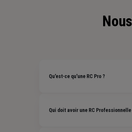
Nous
Qu'est-ce qu'une RC Pro ?
La responsabilité civile professionnelle est u
professionnelle, mais aussi après une prestat
Qui doit avoir une RC Professionnelle
Fortement indiquée pour exercer sereinement