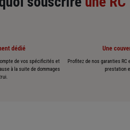
quoi souscrire
une RC 
ent dédié
Une couver
ompte de vos spécificités et
Profitez de nos garanties RC e
cause à la suite de dommages
prestation e
rui.