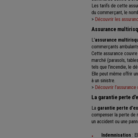
Les tarifs de cette assu
du commerçant, le nombre
>
Découvrir les assuran
Assurance multirisq
L'
assurance multirisq
commerçants ambulants. E
Cette assurance couvre l
marché (parasols, tables
tels que l'incendie, le d
Elle peut même offrir une
à un sinistre.
>
Découvrir l’assurance 
La garantie perte d'
La
garantie perte d'ex
compenser la perte de m
un accident ou une pann
Indemnisation
: E