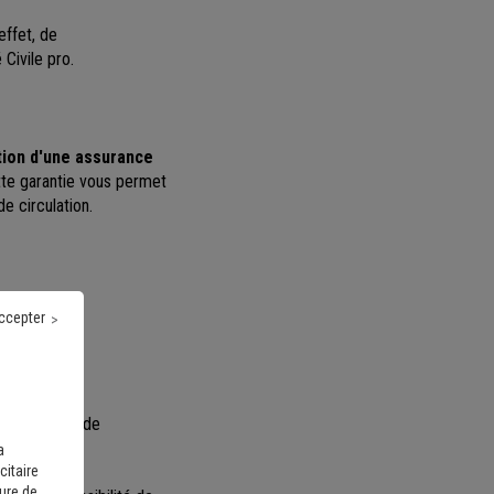
effet, de
Civile pro.
tion d'une assurance
Cette garantie vous permet
e circulation.
ccepter
 recommandé de
a
citaire
sure de