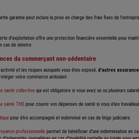
.
ette garantie peut inclure la prise en charge des frais fixes de l'entrepris
rte d'exploitation offre une protection financière essentielle pour mainte
n cas de sinistre.
ances du commerçant non-sédentaire
 activité et les risques auxquels vous êtes exposé,
d’autres assurance
rotéger votre commerce ambulant :
 santé collective
qui est obligatoire si vous avez un ou plusieurs salarié
re santé TNS
pour couvrir vos dépenses de santé si vous êtes travailleu
dique
pour être accompagné et indemnisé en cas de litige judiciaire.
voyance professionnelle
permet de bénéficier d'une indemnisation en cas 
 d'indemnités journalières en cas d'invalidité partielle ou totale vous e