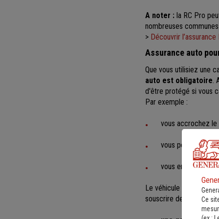
A noter :
la RC Pro peu
nombreuses communes et 
>
Découvrir l’assurance
Assurance auto pou
Que vous utilisiez une 
auto est obligatoire
. 
d'être protégé si vous 
Par exemple :
vous accrochez le 
vous percutez un cy
vous endommagez du
Gener
Le véhicule d’un comme
Genera
souscrire des garanties
Ce sit
mesure
(ex :
L