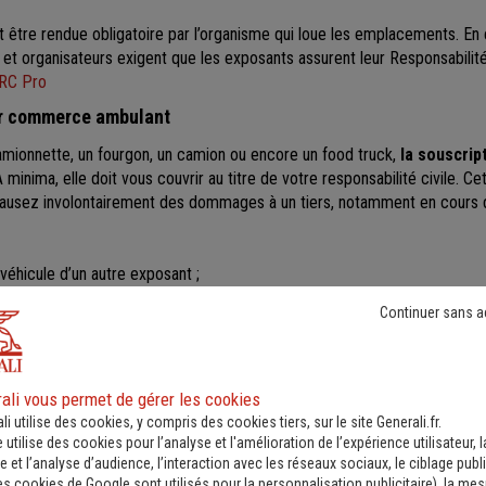
t être rendue obligatoire par l’organisme qui loue les emplacements. En 
organisateurs exigent que les exposants assurent leur Responsabilité 
 RC Pro
r commerce ambulant
camionnette, un fourgon, un camion ou encore un food truck,
la souscrip
A minima, elle doit vous couvrir au titre de votre responsabilité civile. 
causez involontairement des dommages à un tiers, notamment en cours d
véhicule d’un autre exposant ;
Continuer sans a
cliste en ouvrant la porte de votre véhicule ;
 mobilier public en stationnant.
ali vous permet de gérer les cookies
rçant ambulant étant exposé à de nombreux risques, il est néanmoins
li utilise des cookies, y compris des cookies tiers, sur le site Generali.fr.
 complémentaires, telles que :
e utilise des cookies pour l’analyse et l'amélioration de l’expérience utilisateur, l
 et l’analyse d’audience, l’interaction avec les réseaux sociaux, le ciblage publi
es cookies de Google sont utilisés pour la personnalisation publicitaire
), la me