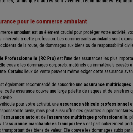
atoires, tandis que d’autres sont vivement recommandées. Explicati
urance pour le commerce ambulant
merce ambulant est un élément crucial pour protéger votre activité, vos
s inhérents à cette profession. Les commerçants ambulants sont exposé
d'accidents de la route, de dommages aux biens ou de responsabilité civi
ile Professionnelle (RC Pro)
est l'une des assurances les plus import
le couvre les dommages corporels, matériels ou immatériels causés à 
ante. Certains lieux de vente peuvent même exiger cette assurance ava
l est également recommandé de souscrire une
assurance multirisques 
 cette assurance couvre une large palette de risques et de sinistres qu
ctivité.
n véhicule pour votre activité, une
assurance véhicule professionnel
es
sponsabilité civile, mais peut aussi offrir des garanties supplémentaires
 l'
assurance auto
et de l'
assurance multirisque professionnelle
, p
. L'
assurance marchandises transportées
est particulièrement pert
ransportant des biens de valeur. Elle couvre les dommages subis par 