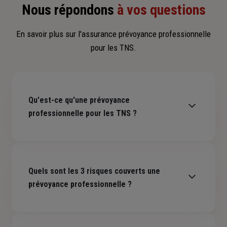
Nous répondons
à vos questions
En savoir plus sur l'assurance prévoyance professionnelle
pour les TNS.
Qu'est-ce qu'une prévoyance
professionnelle pour les TNS ?
Une prévoyance professionnelle est une solution
d'assurance pour les indépendants (travailleurs non
Quels sont les 3 risques couverts une
salarié), conçue pour protéger votre niveau de vie et vos
proches en cas d’arrêt de travail, d’invalidité ou de décès.
prévoyance professionnelle ?
Elle vient en complément d'un régime obligatoire qui ne
suffit pas vous protéger des conséquences financières.
La prévoyance professionnelle garantit une
protection
Generali vous propose Generali Prévoyance Pro, un