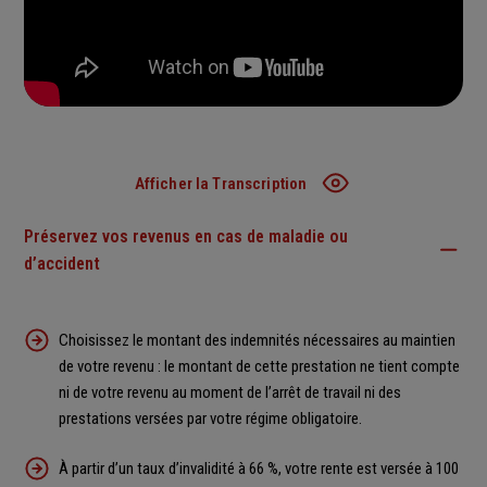
Afficher la Transcription
Préservez vos revenus en cas de maladie ou
Transcription
d’accident
Avec Generali Prévoyance Pro, assurez l'avenir de votre famille et
de votre activité professionnelle.
Choisissez le montant des indemnités nécessaires au maintien
Préservez votre revenu en cas d’arrêt de travail ou d’invalidité
de votre revenu : le montant de cette prestation ne tient compte
Prise en charge des pathologies psychiques et dorsales.
ni de votre revenu au moment de l’arrêt de travail ni des
Préservez l’avenir de votre entreprise
prestations versées par votre régime obligatoire.
Indemnité journalière également pour vos frais pro.
Protégez votre famille en cas de décès
À partir d’un taux d’invalidité à 66 %, votre rente est versée à 100