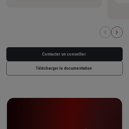
En cas de décès suite à un
accident (option souscrite) : 180
de 12 à 18 ans : 1 200 €/mois
000 €.
de 18 à 21 ans (ou 28 ans tant
En cas de PTIA suite à une
qu’il poursuit des études) : 1 600
maladie : 180 000 €.
€/mois.
En cas de PTIA suite à un
accident (option souscrite) : 270
Contacter un conseiller
000 €.
Télécharger la documentation