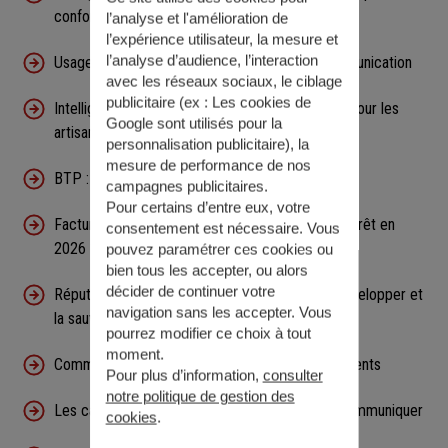
conformité ?
l’analyse et l'amélioration de
l’expérience utilisateur, la mesure et
l’analyse d’audience, l’interaction
Usages de l'intelligence artificielle dans la communication
avec les réseaux sociaux, le ciblage
publicitaire (ex :
Les cookies de
Intelligence artificielle : impact et opportunités pour les
Google sont utilisés pour la
artisans
personnalisation publicitaire
), la
mesure de performance de nos
BTP : 5 avantages du BIM pour son entreprise
campagnes publicitaires.
Pour certains d’entre eux, votre
Facture électronique: vos obligations pour être prêt en
consentement est nécessaire. Vous
2026 ?
pouvez paramétrer ces cookies ou
bien tous les accepter, ou alors
décider de continuer votre
Réputation de votre entreprise : comment la développer et
navigation sans les accepter. Vous
la sauvegarder ?
pourrez modifier ce choix à tout
moment.
Commerce : nos conseils pour gérer vos avis clients
Pour plus d’information,
consulter
notre politique de gestion des
Les cabinets d'expertise-comptable peuvent communiquer
cookies
.