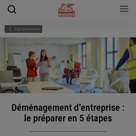
Skip to main content
?
i
Page précédente
Déménagement d’entreprise :
le préparer en 5 étapes