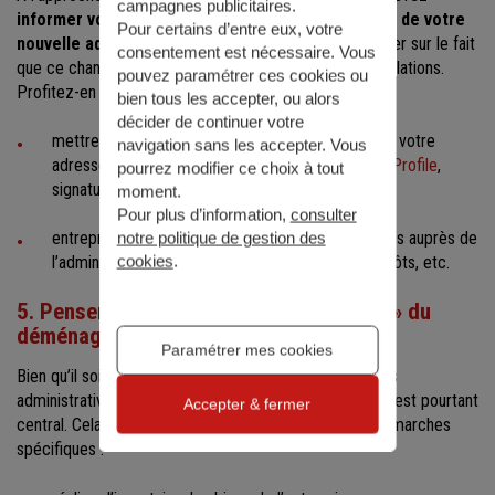
campagnes publicitaires.
informer vos clients, fournisseurs et prestataires de votre
Pour certains d’entre eux, votre
nouvelle adresse
. N'hésitez pas non plus à les rassurer sur le fait
consentement est nécessaire. Vous
que ce changement n'aura pas d'implications sur vos relations.
pouvez paramétrer ces cookies ou
Profitez-en également pour :
bien tous les accepter, ou alors
décider de continuer votre
mettre à jour l’ensemble des supports présentant votre
navigation sans les accepter. Vous
adresse : cartes de visite,
fiche Google Business Profile
,
pourrez modifier ce choix à tout
signatures des e-mails, etc. ;
moment.
Pour plus d’information,
consulter
entreprendre en amont les démarches nécessaires auprès de
notre politique de gestion des
cookies
.
l’administration : URSSAF, Assurance maladie, impôts, etc.
5. Penser aux implications « techniques » du
déménagement
Paramétrer mes cookies
Bien qu’il soit souvent sous-estimé au profit des tâches
administratives,
l’aspect pratique
du déménagement est pourtant
Accepter & fermer
central. Cela implique d’ailleurs d’anticiper plusieurs démarches
spécifiques :