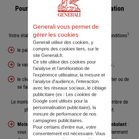
Pour les établissements de restauration
rapide
Generali vous permet de
gérer les cookies
1
Votre établissement est concerné s'il remplit trois conditions
:
Generali utilise des cookies, y
compris des cookies tiers, sur le
le paiement se fait au comptoir avant le repas ;
site Generali.fr.
Ce site utilise des cookies pour
la vaisselle et les conditionnements sont jetables ;
l’analyse et l'amélioration de
l’expérience utilisateur, la mesure et
le client a le choix de manger sur place, à emporter ou de
l’analyse d’audience, l’interaction
se faire livrer.
avec les réseaux sociaux, le ciblage
publicitaire (ex :
Les cookies de
Google sont utilisés pour la
Le montant des droits Sacem à payer dépend du nombre de
personnalisation publicitaire
), la
places assises au sein de votre établissement.
mesure de performance de nos
campagnes publicitaires.
Moins de 10 places assises ou restaurant ambulant
:
Pour certains d’entre eux, votre
vous êtes redevable d'un forfait annuel, indépendamment
consentement est nécessaire. Vous