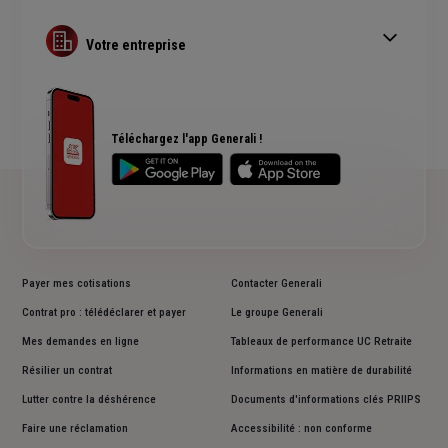
Complémentaire santé pro
Complémentaire santé obligatoire
Assurance copropriété
Guide Complémentaire santé collective
Votre entreprise
Assurance multirisque pro
RC Professionnelle
Assurance cyber risques
Assurance créateur d'entreprise
Téléchargez l'app Generali !
Payer mes cotisations
Contacter Generali
Contrat pro : télédéclarer et payer
Le groupe Generali
Mes demandes en ligne
Tableaux de performance UC Retraite
Résilier un contrat
Informations en matière de durabilité
Lutter contre la déshérence
Documents d'informations clés PRIIPS
Faire une réclamation
Accessibilité : non conforme