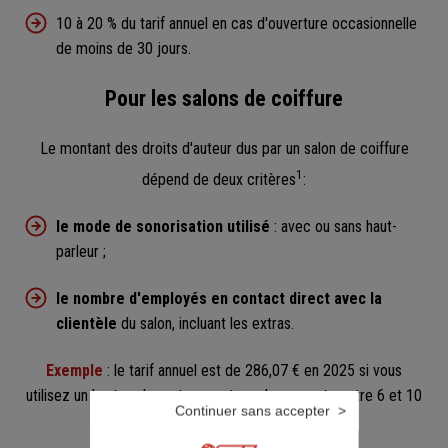
10 à 20 % du tarif annuel en cas d'ouverture occasionnelle
de moins de 30 jours.
Pour les salons de coiffure
Le montant des droits d'auteur dus par un salon de coiffure
1
dépend de deux critères
:
le mode de sonorisation utilisé
: avec ou sans haut-
parleur ;
le nombre d'employés en contact direct avec la
clientèle
du salon, incluant les extras.
Exemple
: le tarif annuel est de 286,07 € en 2025 si vous
utilisez un haut-parleur et que votre salon compte entre 6 et 10
Continuer sans accepter
5
salariés
.