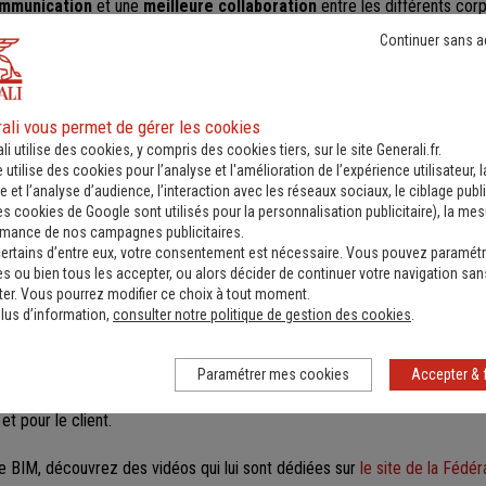
ommunication
et une
meilleure collaboration
entre les différents cor
: architecte, maître d’ouvrage, installateurs, etc. Des informations facil
Continuer sans a
es les personnes concernées
. Avec cette technologie les équipes pe
ions.
uctivité
ali vous permet de gérer les cookies
li utilise des cookies, y compris des cookies tiers, sur le site Generali.fr.
éaliser des gains importants de productivité. Le BIM autorise une intég
e utilise des cookies pour l’analyse et l'amélioration de l’expérience utilisateur, l
ées techniques nécessaires à la conception de l’ouvrage, et ce au fur
 et l’analyse d’audience, l’interaction avec les réseaux sociaux, le ciblage publi
imultané
des différents intervenants permet ainsi une
optimisation du 
es cookies de Google sont utilisés pour la personnalisation publicitaire
), la me
rmance de nos campagnes publicitaires.
ctivité.
ertains d’entre eux, votre consentement est nécessaire. Vous pouvez paramétr
s ou bien tous les accepter, ou alors décider de continuer votre navigation san
ualité
er. Vous pourrez modifier ce choix à tout moment.
lus d’information,
consulter notre politique de gestion des cookies
.
sion et la fiabilité des données
nécessaires à la conception, aussi bi
s travaux, le BIM vise à vous permettre de « faire bien et du premier co
ficative de la qualité
, en évitant des erreurs et des malfaçons lors de
Paramétrer mes cookies
Accepter & 
généralement estimé à plus de
10 % du montant des travaux
. Un choix g
et pour le client.
le BIM, découvrez des vidéos qui lui sont dédiées sur
le site de la Fédé