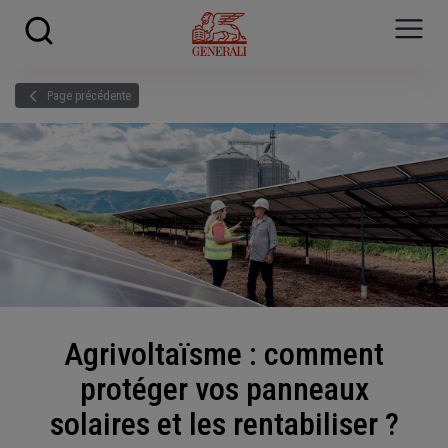
Skip to main content
?
i
Page précédente
Agrivoltaïsme : comment
protéger vos panneaux
solaires et les rentabiliser ?