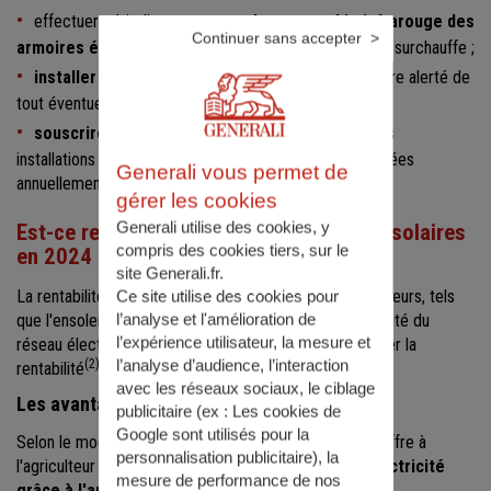
effectuer périodiquement
une thermographie infrarouge des
Continuer sans accepter
armoires électriques
pour détecter toute éventuelle surchauffe ;
installer un système de télésurveillance
pour être alerté de
tout éventuel dysfonctionnement ;
souscrire un contrat de maintenance
afin que les
installations agrivoltaïques soient inspectées et nettoyées
Generali vous permet de
annuellement.
gérer les cookies
Generali utilise des cookies, y
Est-ce rentable de mettre des panneaux solaires
compris des cookies tiers, sur le
en 2024 en France ?
site Generali.fr.
La rentabilité des installations dépend de plusieurs facteurs, tels
Ce site utilise des cookies pour
l’analyse et l'amélioration de
que l'ensoleillement, la puissance installée, et la proximité du
l’expérience utilisateur, la mesure et
réseau électrique, qui sont déterminants pour maximiser la
l’analyse d’audience, l’interaction
(2)
rentabilité
.
avec les réseaux sociaux, le ciblage
Les avantages et les inconvénients
publicitaire (ex :
Les cookies de
Google sont utilisés pour la
Selon le modèle économique adopté, l'agrivoltaïsme offre à
personnalisation publicitaire
), la
l'agriculteur la possibilité de
réduire sa facture d'électricité
mesure de performance de nos
grâce à l'autoconsommation
, de générer un
revenu