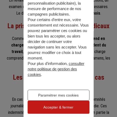
En revanche, si votre employeur a formulé des objections, un
personnalisation publicitaire
), la
examen ou une enquête complémentaire seront nécessaires.
mesure de performance de nos
Le délai d'instruction sera alors prolongé de
2 mois
.
campagnes publicitaires.
Pour certains d’entre eux, votre
La prise en charge des soins médicaux
consentement est nécessaire. Vous
pouvez paramétrer ces cookies ou
bien tous les accepter, ou alors
Comme indiqué plus haut,
la Sécurité sociale prend en
décider de continuer votre
charge à 100 % les frais médicaux liés à l'accident du
navigation sans les accepter. Vous
travail
, sans avance pour le salarié. Cette prise en charge
pourrez modifier ce choix à tout
comprend les consultations, les médicaments, les examens, les
moment.
Pour plus d’information,
consulter
soins infirmiers, etc.​
notre politique de gestion des
cookies
.
Les indemnités journalières en cas
d'arrêt du travail
Paramétrer mes cookies
En cas d'arrêt de travail, le salarié perçoit des indemnités
journalières versées par la caisse d’assurance maladie. Ces
Accepter & fermer
indemnités journalières permettent de compenser en partie la