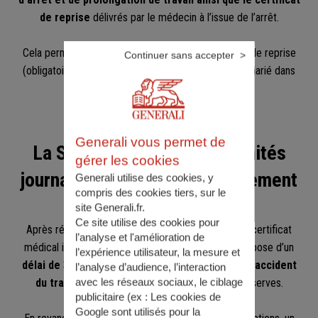
de reprise
délivrés par le médecin à l’issue de l’arrêt.
Cela permet à l’employeur de programmer la visite de reprise
Continuer sans accepter
(obligatoire dans certains cas) et de réintégrer le salarié dans
de bonnes conditions.
Generali vous permet de
La Sécurité sociale : indemnités
gérer les cookies
journalières (IJ) et remboursement
Generali utilise des cookies, y
compris des cookies tiers, sur le
des soins
site Generali.fr.
Ce site utilise des cookies pour
Après réception de la déclaration d'accident et du certificat
l’analyse et l'amélioration de
médical initial, votre caisse d'assurance maladie dispose d’un
l’expérience utilisateur, la mesure et
délai de 30 jours pour qualifier votre accident d’accident
l’analyse d’audience, l’interaction
du travail
avec les réseaux sociaux, le ciblage
, si votre employeur n’a pas émis de réserves.
publicitaire (ex :
Les cookies de
Google sont utilisés pour la