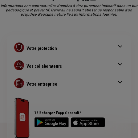
Informations non-contractuelles données à titre purement indicatif dans un but
pédagogique et préventif. Generali ne saurait être tenue responsable d'un
préjudice d'aucune nature lié aux informations fournies.
Votre protection
Contrat Retraite PER
Assurance prévoyance
Vos collaborateurs
Complémentaire santé pro
Complémentaire santé obligatoire
Assurance copropriété
Guide Complémentaire santé collective
Votre entreprise
Assurance multirisque pro
RC Professionnelle
Assurance cyber risques
Assurance créateur d'entreprise
Téléchargez l'app Generali !