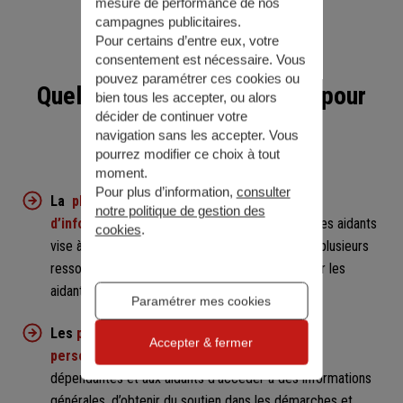
mesure de performance de nos
des aides financières.
campagnes publicitaires.
Pour certains d’entre eux, votre
consentement est nécessaire. Vous
pouvez paramétrer ces cookies ou
Quelles sont les ressources pour
bien tous les accepter, ou alors
décider de continuer votre
les proches aidants ?
navigation sans les accepter. Vous
pourrez modifier ce choix à tout
Les organismes gouvernementaux :
moment.
Pour plus d’information,
consulter
La
plateforme gouvernementale officielle
notre politique de gestion des
d’information pour les personnes âgées
et les aidants
cookies
.
vise à simplifier leurs démarches. Elle regroupe plusieurs
ressources pertinentes aux situations vécues par les
aidants.
Paramétrer mes cookies
Les
points d’information locaux dédiés aux
Accepter & fermer
personnes âgées
permettent aux personnes
dépendantes et aux aidants d’accéder à des informations
générales, d’obtenir du soutien dans les démarches et