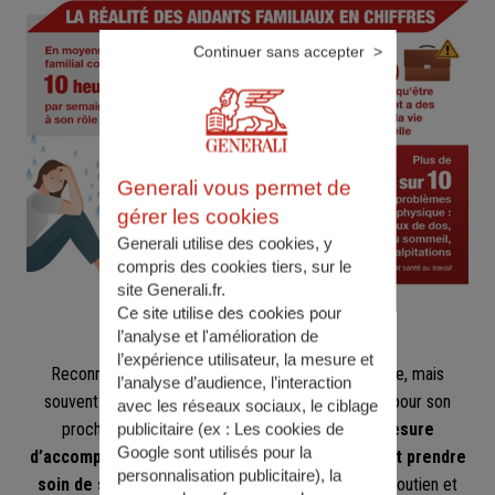
Continuer sans accepter
Generali vous permet de
gérer les cookies
Generali utilise des cookies, y
compris des cookies tiers, sur le
site Generali.fr.
Ce site utilise des cookies pour
l’analyse et l'amélioration de
l’expérience utilisateur, la mesure et
Reconnaître que l’on a besoin d’aide n’est pas facile, mais
l’analyse d’audience, l’interaction
souvent nécessaire. Un aidant veut se rendre utile pour son
avec les réseaux sociaux, le ciblage
proche dépendant. Cependant,
pour être en mesure
publicitaire (ex :
Les cookies de
Google sont utilisés pour la
d’accomplir cette mission des plus nobles, il faut prendre
personnalisation publicitaire
), la
soin de soi.
Voici des ressources pour obtenir du soutien et