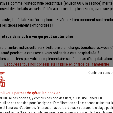
atives
comme l'ostéopathie pédiatrique (environ 60 € la séance) méritent
osent des forfaits annuels dédiés aux soins des plus jeunes, avec une p
raliste, le pédiatre ou l'orthophoniste, vérifiez bien comment sont remb
er les dépassements d'honoraires !
 étape dans votre vie qui peut coûter cher
re chambre individuelle sera-t-elle prise en charge, bénéficierez-vous 
 santé pendant la grossesse vous obligeait à être hospitalisée ?
ties apportées par votre complémentaire santé en cas d'hospitalisation.
Découvrez tous nos conseils sur la prise en charge de la maternité
Continuer sans a
s d'honoraires
onoraires
représentent un poste de dépense substantiel, notamment ch
2 facture en moyenne 80 € la consultation, soit 57 € au-delà du tarif c
ali vous permet de gérer les cookies
 selon les contrats : certains remboursent jusqu'à 200 % du tarif de la Sé
li utilise des cookies, y compris des cookies tiers, sur le site Generali.fr.
exemple parlant : pour une opération de la cataracte à 800 €, votre reste
e utilise des cookies pour l’analyse et l'amélioration de l’expérience utilisateur, l
 et l’analyse d’audience, l’interaction avec les réseaux sociaux, le ciblage publi
re niveau de garantie.
es cookies de Google sont utilisés pour la personnalisation publicitaire
), la me