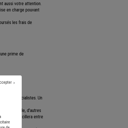
 aussi votre attention.
rise en charge pouvant
oursés les frais de
d'une prime de
ccepter
ez les spécialistes. Un
onventionnel.
curité sociale, d'autres
 à charge oscillera entre
a
citaire
sure de