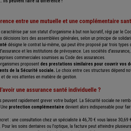
Ils peuvent faire la différence !
férence entre une mutuelle et une complémentaire san
caractérise par son statut d'organisme à but non lucratif, régi par le Co
x décisions lors des assemblées générales, selon un principe de solidari
nté
désigne le contrat lui-même, qui peut être proposé par trois types 
d'assurance et les institutions de prévoyance. Les sociétés d'assurance
treprises commerciales soumises au Code des assurances.
rganismes proposent
des prestations similaires pour couvrir vos 
nts de la Sécurité sociale.
Le choix entre ces structures dépend n
e et de vos attentes en matière de gestion.
 d'avoir une assurance santé individuelle ?
 peuvent rapidement grever votre budget. La Sécurité sociale ne rem
. Une
protection complémentaire
devient alors indispensable pour fai
ret : une consultation chez un spécialiste à 46,70 € vous laisse 30,69 
 Pour les soins dentaires ou l'optique, la facture peut atteindre plusieur