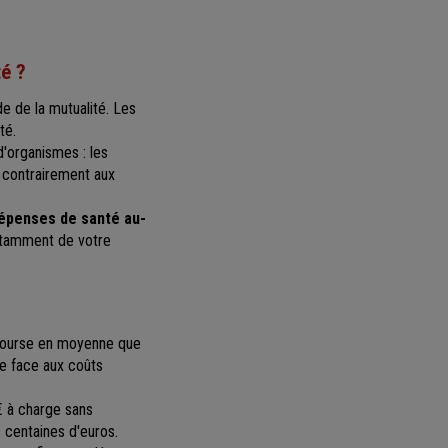
té ?
de de la mutualité. Les
té.
d'organismes : les
, contrairement aux
dépenses de santé au-
otamment de votre
bourse en moyenne que
re face aux coûts
€ à charge sans
s centaines d'euros.