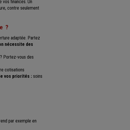
 vos finances. Un
ure, contre seulement
re ?
erture adaptée. Partez
on nécessite des
 ? Portez-vous des
re cotisations
de vos priorités :
soins
 prend par exemple en