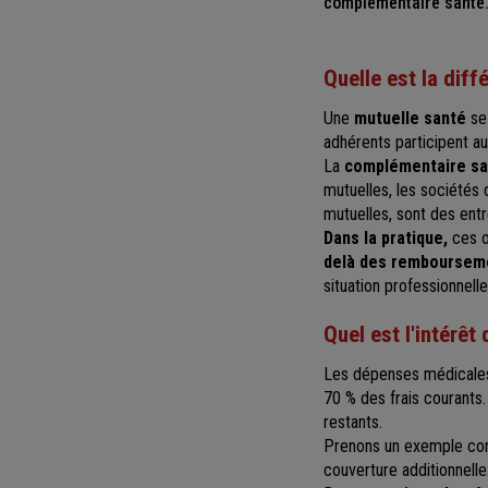
complémentaire santé… 
Quelle est la dif
Une
mutuelle santé
se 
adhérents participent au
La
complémentaire sa
mutuelles, les sociétés 
mutuelles, sont des en
Dans la pratique,
ces o
delà des rembourseme
situation professionnell
Quel est l'intérêt
Les dépenses médicales
70 % des frais courants
restants.
Prenons un exemple conc
couverture additionnelle.