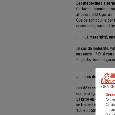
Les
médecines altern
Certaines formules prop
atteindre 300 € par an.
Que ce soit pour le géné
consultation, sans oubli
La maternité, une
En cas de maternité, vot
naissance… ? Et si votre
Regardez bien les garan
Les dépassement
Les
dépassements d'h
dermatologue en secteur 
Gener
La prise en charge varie
Genera
se limitent à 100 %. Un 
Ce sit
mesure
150 € et 500 € selon vot
(ex :
L