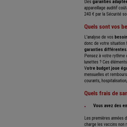
Des
garanties adapté
appareillage auditif co
240 € par la Sécurité so
Quels sont vos b
L'analyse de vos
besoin
donc de votre situation f
garanties différentes
Pensez à votre rythme d
lunettes ? Ces élément
V
otre budget joue éga
mensuelles et rembourse
courants, hospitalisation
Quels frais de san
Vous avez des en
Les premières années de 
charge les vaccins non 