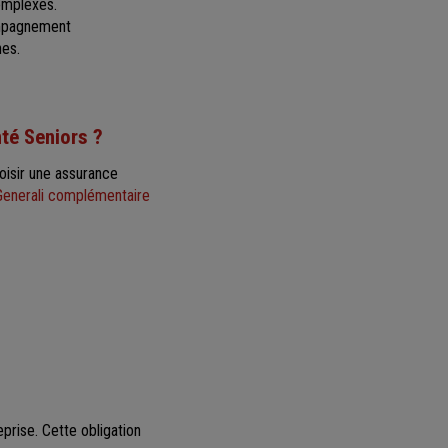
omplexes.
ompagnement
hes.
nté Seniors ?
hoisir une assurance
Generali complémentaire
prise. Cette obligation