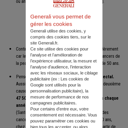
ou antécédents familiaux, hypertension artérielle).
Generali vous permet de
gérer les cookies
Generali utilise des cookies, y
À partir de 50 ans
compris des cookies tiers, sur le
site Generali.fr.
Continuez de
faire inspecter votre peau
régulièrement
Ce site utilise des cookies pour
l’analyse et l'amélioration de
car les carcinomes cutanés, les plus fréquents cancers de
l’expérience utilisateur, la mesure et
la peau, touchent surtout les personnes de plus de 50 ans.
l’analyse d’audience, l’interaction
avec les réseaux sociaux, le ciblage
Pensez au
test de dépistage du cancer colorectal.
publicitaire (ex :
Les cookies de
Aussi appelé cancer de l'intestin, il représente la deuxième
Google sont utilisés pour la
cause de décès par cancer en France, avec
personnalisation publicitaire
), la
mesure de performance de nos
47 500 nouveaux cas et plus de 17 000 décès chaque
campagnes publicitaires.
année
Pour certains d’entre eux, votre
(Santé Publique France, 2025). Or près de 95 % des
consentement est nécessaire. Vous
cancers colorectaux sont diagnostiqués après 50 ans,
pouvez paramétrer ces cookies ou
chez les hommes comme chez les femmes. À partir de
bien tous les accepter, ou alors