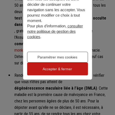
décider de continuer votre
50 ans et jusqu'à 74 ans, vous pouvez bénéficier tous les
navigation sans les accepter. Vous
deux ans d'un
pourrez modifier ce choix à tout
test immunologique FIT (recherche de sang occulte
moment.
dans les selles)
Pour plus d’information,
consulter
, gratuit, dans le cadre du programme national de
notre politique de gestion des
cookies
.
l'Assurance Maladie. Ce kit peut désormais être
commandé directement en ligne
sur
monkit.depistage-colorectal.fr
ou retiré en pharmacie.
Détecté rapidement, ce cancer se guérit dans neuf cas
Paramétrer mes cookies
sur dix.
Accepter & fermer
Rendez-vous chez votre
ophtalmologiste
pour vérifier
que vous n’êtes pas atteint de
dégénérescence maculaire liée à l’âge (DMLA)
. Cette
maladie est la première cause de malvoyance en France,
chez les personnes âgées de plus de 50 ans. Pour la
dépister avant qu’elle ne se déclare, il est nécessaire, à
partir de 55 ans, de se rendre tous les ans chez votre