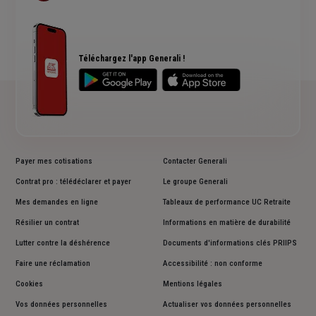
Devis assurance habitation
Actualité santé
Devis assurance emprunteur
FAQ complémentaire santé
Plan du site
Téléchargez l'app Generali !
Payer mes cotisations
Contacter Generali
Contrat pro : télédéclarer et payer
Le groupe Generali
Mes demandes en ligne
Tableaux de performance UC Retraite
Résilier un contrat
Informations en matière de durabilité
Lutter contre la déshérence
Documents d'informations clés PRIIPS
Faire une réclamation
Accessibilité : non conforme
Cookies
Mentions légales
Vos données personnelles
Actualiser vos données personnelles