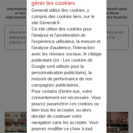
Partager l'article
gérer les cookies
Informations non-contractuelles données à titre purement indicatif dans
Generali utilise des cookies, y
un but pédagogique et préventif. Generali ne saurait être tenue
compris des cookies tiers, sur le
responsable d'un préjudice d'aucune nature lié aux informations fournies.
site Generali.fr.
Ce site utilise des cookies pour
Informations non-contractuelles données à titre purement indicatif dans un but
l’analyse et l'amélioration de
pédagogique et préventif. Generali ne saurait être tenu responsable d’un
l’expérience utilisateur, la mesure et
préjudice d’aucune nature lié aux informations fournies.
l’analyse d’audience, l’interaction
avec les réseaux sociaux, le ciblage
publicitaire (ex :
Les cookies de
Google sont utilisés pour la
personnalisation publicitaire
), la
mesure de performance de nos
Actualités
campagnes publicitaires.
Pour certains d’entre eux, votre
consentement est nécessaire. Vous
pouvez paramétrer ces cookies ou
bien tous les accepter, ou alors
décider de continuer votre
navigation sans les accepter. Vous
pourrez modifier ce choix à tout