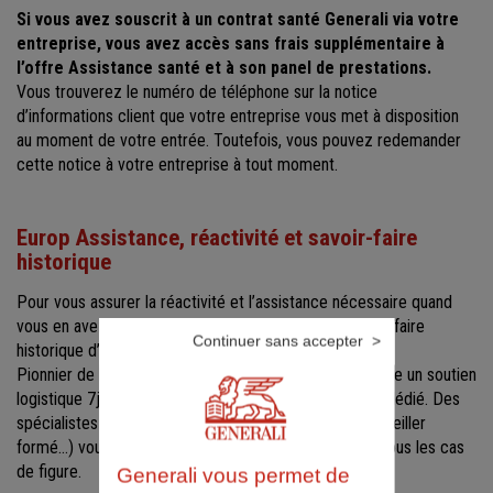
Si vous avez souscrit à un contrat santé Generali via votre
entreprise, vous avez accès sans frais supplémentaire à
l’offre Assistance santé et à son panel de prestations.
Vous trouverez le numéro de téléphone sur la notice
d’informations client que votre entreprise vous met à disposition
au moment de votre entrée. Toutefois, vous pouvez redemander
cette notice à votre entreprise à tout moment.
Europ Assistance, réactivité et savoir-faire
historique
Pour vous assurer la réactivité et l’assistance nécessaire quand
vous en avez besoin, nous nous appuyons sur le savoir-faire
Continuer sans accepter
historique d’Europ Assistance.
Pionnier de l’assistance, Europ Assistance vous propose un soutien
logistique 7j/7 et 24h/24 via un numéro de téléphone dédié. Des
spécialistes (assistantes sociales, infirmières, téléconseiller
formé…) vous accompagnent à tout moment et dans tous les cas
de figure.
Generali vous permet de