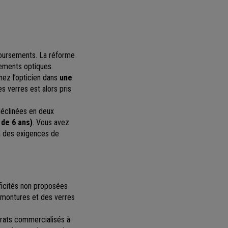
boursements. La réforme
pements optiques.
hez l’opticien dans
une
s verres est alors pris
éclinées en deux
 de 6 ans)
. Vous avez
 à des exigences de
icités non proposées
s montures et des verres
trats commercialisés à