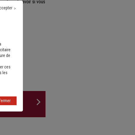
ranties et savoir si vous
ccepter
a
citaire
sure de
er ces
s les
fermer