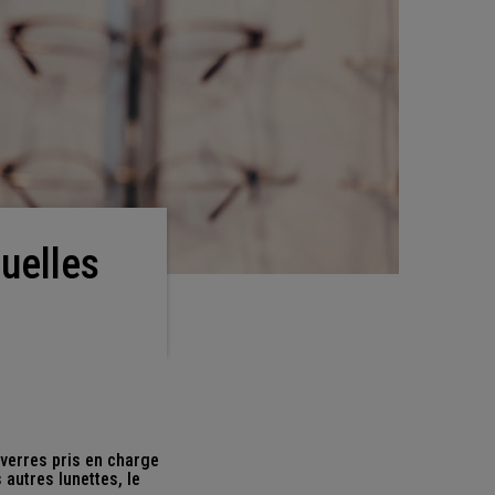
verres pris en charge
autres lunettes, le