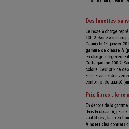
reste à charge varie e
Des lunettes sans
Le reste à charge repr
100 % Santé a mis en pla
er
Depuis le 1
janvier 202
gamme de classe A (pa
en charge intégralement
Cette gamme 100 % Sant
coloris. Leur prix ne d
aussi accès à des verre
confort et de qualité (a
Prix libres : le 
En dehors de la gamme 
dans la classe A, par ex
sont libres ; leur remb
À noter :
les contrats d