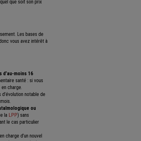
quel que soit son prix
ersement. Les bases de
donc vous avez intérêt à
ts d’au-moins 16
ntaire santé : si vous
 en charge.
s d’évolution notable de
 mois.
phtalmologique ou
de la
LPP
) sans
t le cas particulier
 en charge d’un nouvel