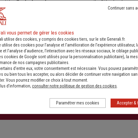
i défini.
Contactez votre assureur
pour connaître l’étendue de vos ga
Continuer sans a
ali vous permet de gérer les cookies
li utilise des cookies, y compris des cookies tiers, sur le site Generali.fr.
e utilise des cookies pour l’analyse et l'amélioration de l’expérience utilisateur, l
 et l’analyse d’audience, l’interaction avec les réseaux sociaux, le ciblage publi
es cookies de Google sont utilisés pour la personnalisation publicitaire
), la me
rmance de nos campagnes publicitaires.
Nos solutions
ertains d’entre eux, votre consentement est nécessaire. Vous pouvez paramétr
s ou bien tous les accepter, ou alors décider de continuer votre navigation san
er. Vous pourrez modifier ce choix à tout moment.
lus d’information,
consulter notre politique de gestion des cookies
.
Paramétrer mes cookies
Accepter & 
 Seniors