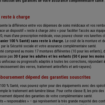
n fonction des garanties de votre assurance complémentaire santé.
 reste à charge
ésente la différence entre vos dépenses de soins médicaux et vos rem
ce un dispositif « reste à charge zéro » pour faciliter l’accès aux équi
0, muni d’une prescription médicale, vous pouvez choisir vos lunettes c
nier 100 % Santé) sans reste à charge.
Le coût de la monture et de
 par la Sécurité sociale et votre assurance complémentaire santé.
é comprend au moins 17 montures différentes (10 pour les enfants), d
épasse pas
30 € pour les adultes et les enfants (50 € pour les moins
s unifocaux ou progressifs adaptés à toutes les corrections, répondant
mincissement des verres, traitement antireflets et anti-rayures).
remboursement dépend des garanties souscrites
100 % Santé, vous pouvez opter pour des équipements avec des spécif
emple le traitement anti-lumière bleue. Pour cette classe B, les prix de
oursement dépend des garanties de votre complémentaire santé.
its « responsables » – qui représentent la très grande majorité des con