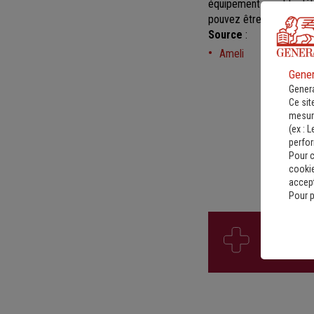
équipement avant le déla
pouvez être indemnisé.
Source
:
Ameli
Gener
Genera
Ce sit
mesure
(ex :
L
perfo
Pour c
cookie
accept
Pour p
La Santé