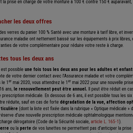
ent la prise en charge de votre monture à 100 € contre 150 € auparavant, 
cher les deux offres
s verres du panier 100 % Santé avec une monture à tarif libre, et inv
rance maladie ont nettement baissé sur les équipements à prix libres, 
aranties de votre complémentaire pour réduire votre reste à charge.
ttes tous les deux ans
 est possible
une fois
tous les deux ans pour les adultes et enfan
te de votre dernier contact avec l’Assurance maladie et votre compléme
er
er
 le 1
mai 2020, vous attendrez le 1
mai 2022 pour une nouvelle prise
 16 ans,
le renouvellement peut être annuel.
Il peut être réduit en ca
e prescription médicale. En dessous de 6 ans, il est possible tous les six
tre réduite, sauf en cas de forte
dégradation de la vue, affection o
ticulière
(dont la liste est fixée dans la rubrique « Optique médicale » 
réserve d’une nouvelle prescription médicale ophtalmologique mentionnan
n charge dérogatoire (Code de la Sécurité sociale,
article L. 165-1
).
verre
ou la
perte
de vos lunettes ne permettent pas d’anticiper la prise