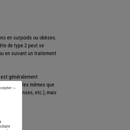
 ans en surpoids ou obèses.
bète de type 2 peut se
ou en suivant un traitement
l est généralement
type 2 sont les mêmes que
ccepter
if plus intenses, etc.), mais
a
citaire