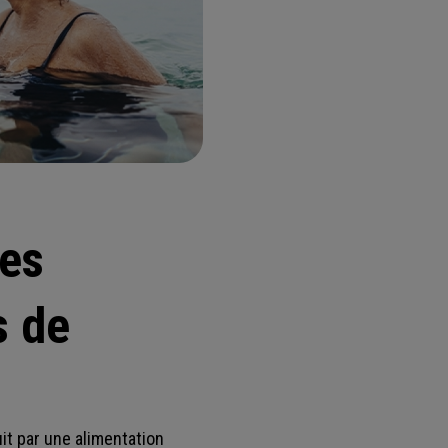
les
s de
uit par une alimentation