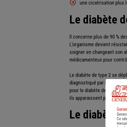
une cicatrisation plus 
Le diabète d
Il concerne plus de 90 % de
L’organisme devient résistan
soigner en changeant son ali
médicamenteux pour contrôle
Le diabète de type 2 se dép
diagnostiqué par hasard lor
pour le diabète de type 1 (be
ils apparaissent progressiv
Gener
Le diabète g
Genera
Ce sit
mesure