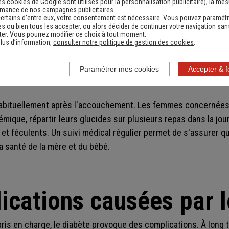
es cookies de Google sont utilisés pour la personnalisation publicitaire
), la me
 diabète
apparaît uniquement pendant la grossesse
chez des 
rmance de nos campagnes publicitaires.
ertains d’entre eux, votre consentement est nécessaire. Vous pouvez paramétr
on les données de 2021, il touche environ 16,4 % des futures
s ou bien tous les accepter, ou alors décider de continuer votre navigation san
er. Vous pourrez modifier ce choix à tout moment.
lus d’information,
consulter notre politique de gestion des cookies
.
caractérise par une intolérance au glucose qui se développe a
cas, aucun traitement à l'insuline n'est nécessaire. Une
alime
Paramétrer mes cookies
Accepter & 
nt à réguler la glycémie.
habituellement après l'accouchement. Les femmes concernées 
cémique, répartir leurs glucides sur plusieurs repas dans la jo
 féculents. Un suivi médical régulier permet de s'assurer qu
a santé de la mère et du bébé.
ications causées par l
pris en charge, le diabète provoque des complications. À long 