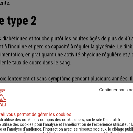
lente.
e type 2
s diabétiques et touche plutôt les adultes âgés de plus de 40
t à l’insuline et perd sa capacité à réguler la glycémie. Le dia
mentation, en pratiquant une activité physique régulière et / 
r le taux de sucre dans le sang.
loie lentement et sans symptôme pendant plusieurs années. I
s d’une analyse de sang. Les signes annonçant un diabète de 
Continuer sans a
soin d'uriner souvent, fatigue, troubles de la vision, faim et so
ement.
ali vous permet de gérer les cookies
estationnel
li utilise des cookies, y compris des cookies tiers, sur le site Generali.fr.
e utilise des cookies pour l’analyse et l'amélioration de l’expérience utilisateur, l
 et l’analyse d’audience, l’interaction avec les réseaux sociaux, le ciblage publi