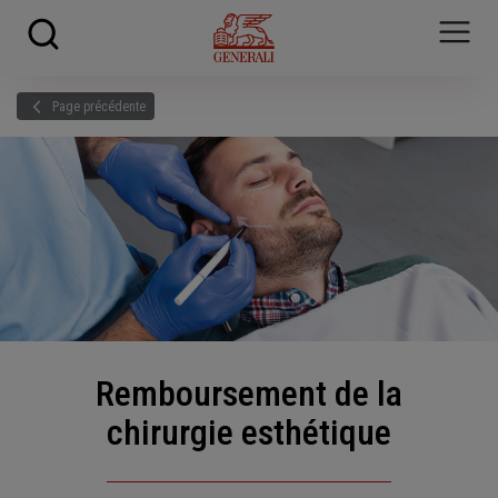
Skip to main content
?
i
Page précédente
Remboursement de la
chirurgie esthétique