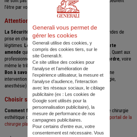
ne sont pas remboursés par l’Assurance maladie, mais peuvent
l’être par votre
assurance complémentaire santé
.
Attention à la fraude
Generali vous permet de
La Sécurité Sociale est très vigilante
sur les demandes de
gérer les cookies
prise en charge et elle vérifie que ces demandes sont
Generali utilise des cookies, y
légitimes.
Les fraudes exposent le patient à une forte
compris des cookies tiers, sur le
amende
qui pourrait coûter plus cher que l’intervention. Quant aux
site Generali.fr.
professionnels de santé,
ils risquent le Conseil de l’ordre
, voire
Ce site utilise des cookies pour
même le tribunal pénal.
l’analyse et l'amélioration de
Bon à savoir.
Generali rembourse les frais réels pour une
l’expérience utilisateur, la mesure et
intervention effectuée en secteur conventionné (chirurgie,
l’analyse d’audience, l’interaction
anesthésie) à partir de la formule 3.
avec les réseaux sociaux, le ciblage
publicitaire (ex :
Les cookies de
Choisir son chirurgien
Google sont utilisés pour la
personnalisation publicitaire
), la
Comment faire le bon choix ?
Les établissements de chirurgie
mesure de performance de nos
esthétique ou réparatrice sont nombreux. Consultez le
portail de la
campagnes publicitaires.
chirurgie plastique reconstructrice et esthétique
.
Pour certains d’entre eux, votre
consentement est nécessaire. Vous