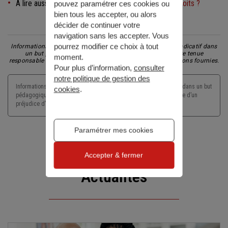
À lire aussi :
Chirurgie esthétiques : quels sont vos droits ?
pouvez paramétrer ces cookies ou
bien tous les accepter, ou alors
décider de continuer votre
Partager l'article
navigation sans les accepter. Vous
pourrez modifier ce choix à tout
Informations non-contractuelles données à titre purement indicatif dans
un but pédagogique et préventif. Generali ne saurait être tenue
moment.
responsable d'un préjudice d'aucune nature lié aux informations fournies.
Pour plus d’information,
consulter
notre politique de gestion des
Informations non-contractuelles données à titre purement indicatif dans un but
cookies
.
pédagogique et préventif. Generali ne saurait être tenu responsable d’un
préjudice d’aucune nature lié aux informations fournies.
Paramétrer mes cookies
Accepter & fermer
Actualités