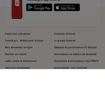
Payer mes cotisations
Contacter Generali
Contrat pro : télédéclarer et payer
Le groupe Generali
Mes demandes en ligne
Tableaux de performance UC Retraite
Résilier un contrat
Informations en matière de durabilité
Lutter contre la déshérence
Documents d'informations clés PRIIPS
Faire une réclamation
Accessibilité : non conforme
Cookies
Mentions légales
Vos données personnelles
Actualiser vos données personnelles
Assistance sourds et malentendants
Plan du site