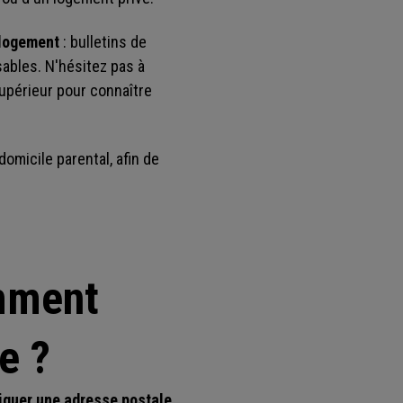
 logement
: bulletins de
sables. N'hésitez pas à
upérieur pour connaître
domicile parental, afin de
mment
e ?
quer une adresse postale