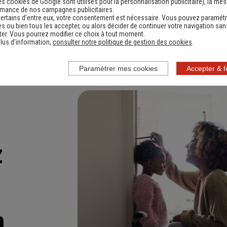
es cookies de Google sont utilisés pour la personnalisation publicitaire
), la me
rmance de nos campagnes publicitaires.
ertains d’entre eux, votre consentement est nécessaire. Vous pouvez paramétr
s ou bien tous les accepter, ou alors décider de continuer votre navigation san
cation, l'assurance habitation reste obligatoire. Elle se sousc
er. Vous pourrez modifier ce choix à tout moment.
ul et même contrat qui mentionne le nom de chaque personne 
lus d’information,
consulter notre politique de gestion des cookies
.
Paramétrer mes cookies
Accepter & 
z
n