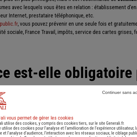
smes avec lesquels vous êtes en relation : établissement d'e
ur Internet, prestataire téléphonique, etc.
public.fr
, vous pouvez prévenir en une seule fois et gratuiteme
ité sociale, France Travail, impôts, service des cartes grises, 
e est-elle obligatoire
étudiant ?
Continuer sans a
dio ou un appartement à louer
: il doit souscrire
une assuranc
(dégâts des eaux, incendie, explosion). La remise des clés par l
ali vous permet de gérer les cookies
ttestation d'assurance. Il est possible d'y ajouter une garantie
li utilise des cookies, y compris des cookies tiers, sur le site Generali.fr.
e utilise des cookies pour l’analyse et l'amélioration de l’expérience utilisateur, l
es causés à des tiers. Une assurance multirisques habitatio
 et l’analyse d’audience, l’interaction avec les réseaux sociaux, le ciblage publi