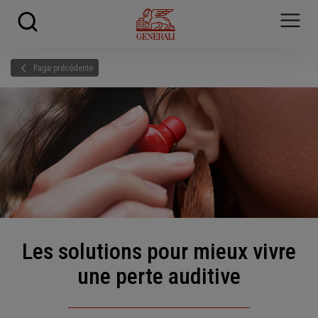
Skip to main content
?
i
Page précédente
Les solutions pour mieux vivre
une perte auditive