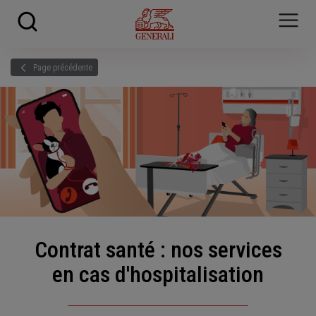
Skip to main content
?
i
Page précédente
Contrat santé : nos services
en cas d'hospitalisation