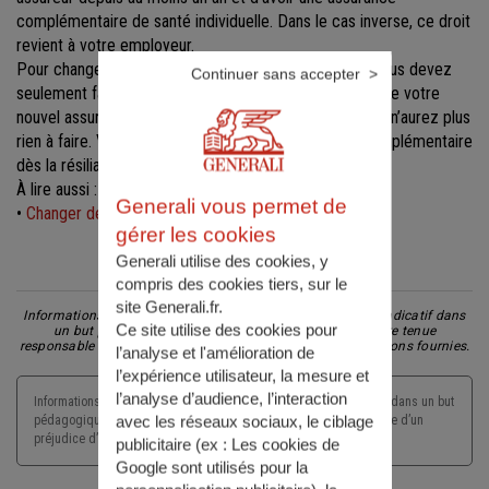
complémentaire de santé individuelle. Dans le cas inverse, ce droit
revient à votre employeur.
Pour changer de complémentaire santé individuelle, vous devez
Continuer sans accepter
seulement faire une demande de souscription auprès de votre
nouvel assureur. Ce dernier s’occupera de tout et vous n’aurez plus
rien à faire. Vous serez couvert par votre nouvelle complémentaire
dès la résiliation de votre ancien contrat.
À lire aussi :
Generali vous permet de
•
Changer de complémentaire santé : c'est simple !
gérer les cookies
Generali utilise des cookies, y
compris des cookies tiers, sur le
Partager l'article
site Generali.fr.
Informations non-contractuelles données à titre purement indicatif dans
Ce site utilise des cookies pour
un but pédagogique et préventif. Generali ne saurait être tenue
responsable d'un préjudice d'aucune nature lié aux informations fournies.
l’analyse et l'amélioration de
l’expérience utilisateur, la mesure et
l’analyse d’audience, l’interaction
Informations non-contractuelles données à titre purement indicatif dans un but
avec les réseaux sociaux, le ciblage
pédagogique et préventif. Generali ne saurait être tenu responsable d’un
préjudice d’aucune nature lié aux informations fournies.
publicitaire (ex :
Les cookies de
Google sont utilisés pour la