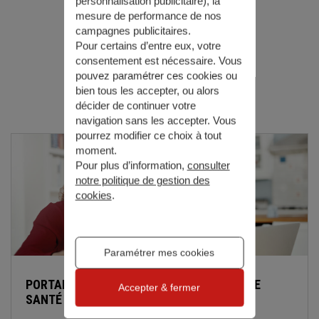
personnalisation publicitaire
), la
mesure de performance de nos
campagnes publicitaires.
Pour certains d’entre eux, votre
consentement est nécessaire. Vous
Actualités
pouvez paramétrer ces cookies ou
bien tous les accepter, ou alors
décider de continuer votre
navigation sans les accepter. Vous
pourrez modifier ce choix à tout
moment.
Pour plus d’information,
consulter
notre politique de gestion des
cookies
.
Paramétrer mes cookies
PORTABILITÉ, MAINTIEN COMPLÉMENTAIRE
Accepter & fermer
SANTÉ : QU'EN EST-IL À LA RETRAITE ?