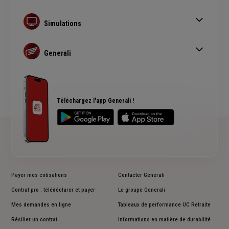
Assurance auto
Assurance habitation
Simulations
Assurance prêt immobilier
Simulation assurance auto
Complémentaire santé senior
Devis assurance habitation
Generali
Simulation assurance de prêt immobilier
Qui sommes nous ?
Devis assurance chien ou chat
Rendements fonds euros Generali
Accessibilité sourds et malentendants
Avis clients Generali
Téléchargez l'app Generali !
Payer mes cotisations
Contacter Generali
Contrat pro : télédéclarer et payer
Le groupe Generali
Mes demandes en ligne
Tableaux de performance UC Retraite
Résilier un contrat
Informations en matière de durabilité