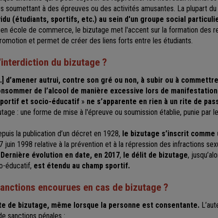
s soumettant à des épreuves ou des activités amusantes. La plupart d
vidu (étudiants, sportifs, etc.) au sein d'un groupe social particuli
en école de commerce, le bizutage met l'accent sur la formation des re
otion et permet de créer des liens forts entre les étudiants.
l'interdiction du bizutage ?
[…] d’amener autrui, contre son gré ou non, à subir ou à commettr
nsommer de l’alcool de manière excessive lors de manifestation
sportif et socio-éducatif
»
ne
s’apparente en rien à un rite de pas
utage : une forme de mise à l'épreuve ou soumission établie, punie par le
puis la publication d’un décret en 1928,
le bizutage s’inscrit comme 
7 juin 1998 relative à la prévention et à la répression des infractions sexu
.
Dernière évolution en date, en 2017
,
le délit de bizutage
, jusqu’al
o-éducatif,
est étendu au champ sportif.
sanctions encourues en cas de bizutage ?
cte de bizutage, même lorsque la personne est consentante.
L’aut
de sanctions pénales :