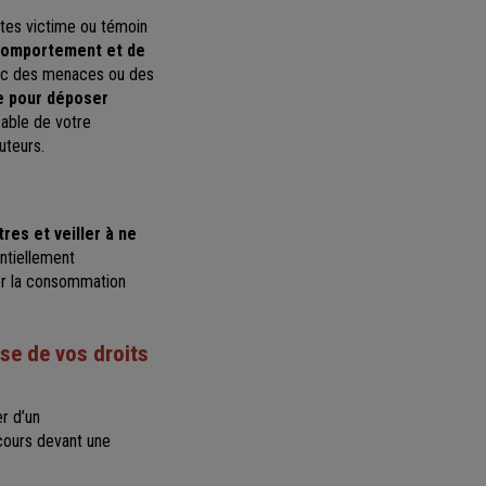
êtes victime ou témoin
 comportement et de
avec des menaces ou des
e pour déposer
sable de votre
uteurs.
res et veiller à ne
ntiellement
ter la consommation
se de vos droits
er d’un
ecours devant une