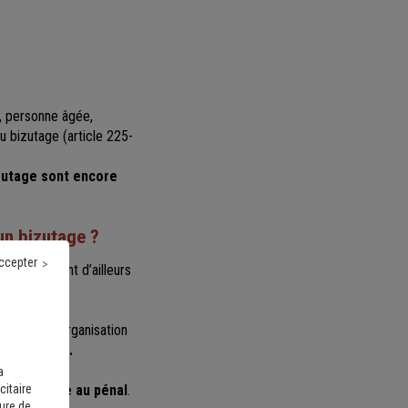
 personne âgée,
u bizutage (article 225-
izutage sont encore
un bizutage ?
ccepter
utres peuvent d’ailleurs
articipé à l’organisation
vi au délit.
a
citaire
civil comme au pénal
.
sure de