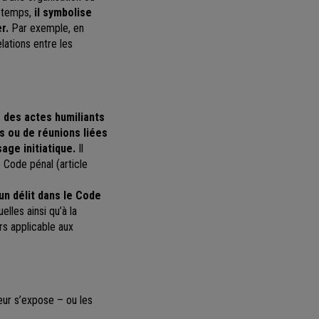
u temps,
il symbolise
er.
Par exemple, en
lations entre les
e des actes humiliants
s ou de réunions liées
sage initiatique.
Il
 Code pénal (article
un délit dans le Code
elles ainsi qu’à la
ors applicable aux
eur s’expose – ou les