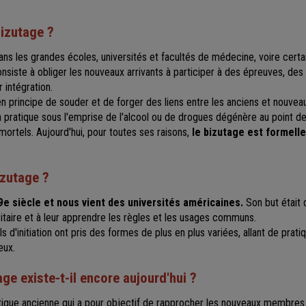
bizutage ?
ns les grandes écoles, universités et facultés de médecine, voire certa
onsiste à obliger les nouveaux arrivants à participer à des épreuves, des
r intégration.
n principe de souder et de forger des liens entre les anciens et nouveau
 pratique sous l'emprise de l'alcool ou de drogues dégénère au point d
mortels. Aujourd'hui, pour toutes ses raisons,
le bizutage est formelle
izutage ?
9e siècle et nous vient des universités américaines.
Son but était 
rsitaire et à leur apprendre les règles et les usages communs.
els d'initiation ont pris des formes de plus en plus variées, allant de prat
eux.
ge existe-t-il encore aujourd'hui ?
tique ancienne qui a pour objectif de rapprocher les nouveaux membres 