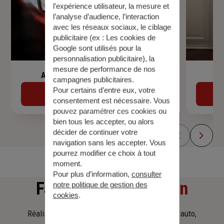
l’expérience utilisateur, la mesure et
l’analyse d’audience, l’interaction
avec les réseaux sociaux, le ciblage
publicitaire (ex :
Les cookies de
Google sont utilisés pour la
personnalisation publicitaire
), la
mesure de performance de nos
Assurance de prêt immobilier
campagnes publicitaires.
Pour certains d’entre eux, votre
Découvrir
consentement est nécessaire. Vous
pouvez paramétrer ces cookies ou
bien tous les accepter, ou alors
décider de continuer votre
navigation sans les accepter. Vous
pourrez modifier ce choix à tout
moment.
Pour plus d’information,
consulter
Faites
une simulation
notre politique de gestion des
cookies
.
Réalisez une simulation tarifaire d'assurance, auto,