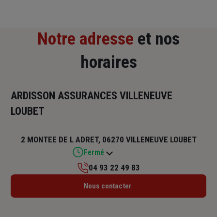
Notre adresse
et nos
horaires
ARDISSON ASSURANCES VILLENEUVE
LOUBET
2 MONTEE DE L ADRET, 06270 VILLENEUVE LOUBET
Fermé
04 93 22 49 83
Lundi : Fermé
Nous contacter
Mardi : 09h30 – 12h
Mercredi : Fermé