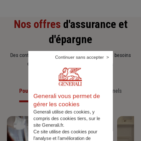
Nos offres
d'assurance et
d'épargne
Des contrats clairs et flexibles pour sécuriser vos besoins
Continuer sans accepter
d’aujourd’hui et anticiper ceux de demain.
Pour les particuliers
Pour les professionnels
Generali vous permet de
gérer les cookies
Generali utilise des cookies, y
compris des cookies tiers, sur le
site Generali.fr.
Ce site utilise des cookies pour
l’analyse et l'amélioration de