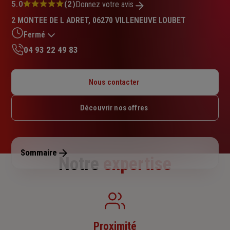
Note
5.0
(2)
Donnez votre avis
:
2 MONTEE DE L ADRET, 06270 VILLENEUVE LOUBET
5.0
sur
Fermé
5
04 93 22 49 83
étoiles
Lundi : Fermé
Mardi : 09h30 – 12h
Nous contacter
Mercredi : Fermé
Jeudi : 09h30 – 12h
Découvrir nos offres
Vendredi : Fermé
Samedi : Fermé
Dimanche : Fermé
Sommaire
Notre
expertise
Proximité