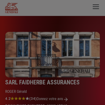
Aller
au
contenu
principal
SARL FAIDHERBE ASSURANCES
ROGER Gérald
Note
4.2
(34)
Donnez votre avis
: