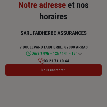
Notre adresse
et nos
horaires
SARL FAIDHERBE ASSURANCES
7 BOULEVARD FAIDHERBE, 62000 ARRAS
Ouvert 09h – 12h / 14h – 18h
03 21 71 10 44
Lundi : 09h – 12h / 14h – 18h
Nous contacter
Mardi : 09h – 12h / 14h – 18h
Mercredi : 14h – 18h
Jeudi : 09h – 12h / 14h – 18h
Vendredi : 09h – 12h / 14h – 18h
Samedi : Fermé
Dimanche : Fermé