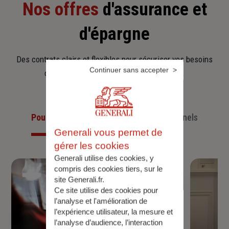
Nos offres
d'assurance et
d'épargne
Des contrats clairs et flexibles pour sécuriser vos besoins
Continuer sans accepter
d’aujourd’hui et anticiper ceux de demain.
Pour les particuliers
Pour les professionnels
Generali vous permet de
gérer les cookies
Generali utilise des cookies, y
compris des cookies tiers, sur le
site Generali.fr.
Ce site utilise des cookies pour
l’analyse et l'amélioration de
l’expérience utilisateur, la mesure et
l’analyse d’audience, l’interaction