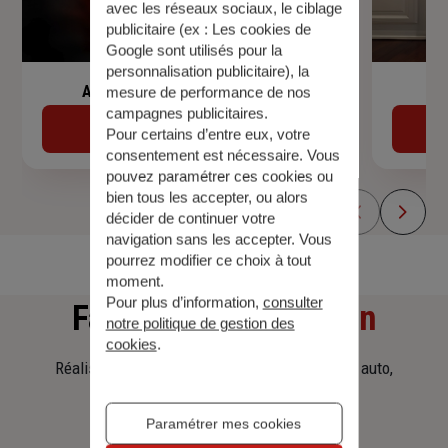
avec les réseaux sociaux, le ciblage
publicitaire (ex :
Les cookies de
Google sont utilisés pour la
personnalisation publicitaire
), la
Assurance de prêt immobilier
mesure de performance de nos
campagnes publicitaires.
Découvrir
Pour certains d’entre eux, votre
consentement est nécessaire. Vous
pouvez paramétrer ces cookies ou
bien tous les accepter, ou alors
décider de continuer votre
navigation sans les accepter. Vous
pourrez modifier ce choix à tout
moment.
Pour plus d’information,
consulter
Faites
une simulation
notre politique de gestion des
cookies
.
Réalisez une simulation tarifaire d'assurance, auto,
habitation, prêt immobilier.
Paramétrer mes cookies