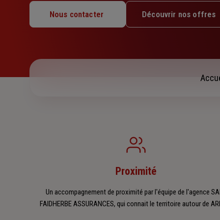
Lundi : 09h – 12h / 14h – 18h
Nous contacter
Découvrir nos offres
Mardi : 09h – 12h / 14h – 18h
Mercredi : 14h – 18h
Jeudi : 09h – 12h / 14h – 18h
Vendredi : 09h – 12h / 14h – 18h
Samedi : Fermé
Accue
Dimanche : Fermé
Proximité
Un accompagnement de proximité par l'équipe de l'agence S
FAIDHERBE ASSURANCES, qui connait le territoire autour de A