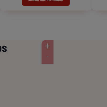
Obtenir une estimation
os
S