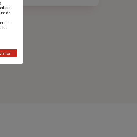
a
citaire
sure de
er ces
s les
fermer