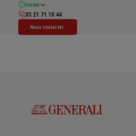
Fermé
03 21 71 10 44
Lundi : 09h – 12h / 14h – 18h
Nous contacter
Mardi : 09h – 12h / 14h – 18h
Mercredi : 14h – 18h
Jeudi : 09h – 12h / 14h – 18h
Vendredi : 09h – 12h / 14h – 18h
Samedi : Fermé
Dimanche : Fermé