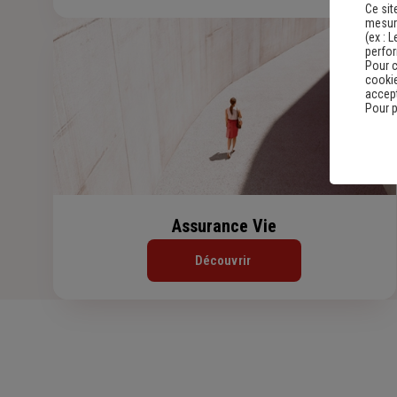
Ce sit
mesure
(ex :
L
perfo
Pour c
cookie
accept
Pour p
Assurance Vie
Découvrir