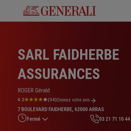
Aller
au
contenu
principal
SARL FAIDHERBE
ASSURANCES
ROGER Gérald
Note
4.2
(34)
Donnez votre avis
:
7 BOULEVARD FAIDHERBE, 62000 ARRAS
4.2
sur
Fermé
03 21 71 10 44
5
étoiles